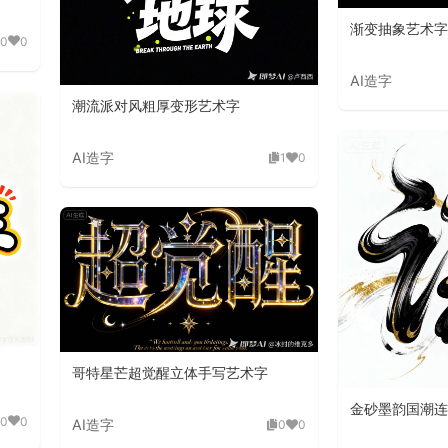
渐变抽象艺术字
0
0
AI造字
潮流派对风粗厚变形艺术字
AI造字
1
0
哥特星芒超觉醒立体手写艺术字
金砂墨韵国潮连
0
0
AI造字
0
0