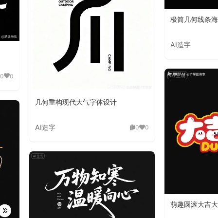
极简几何线条海
AI造字
0
0
几何重构现代大气字体设计
AI造字
0
0
萌趣圆滚大吉大