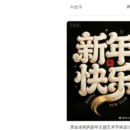
AI造字
黑金涂鸦风新年主题艺术字体设