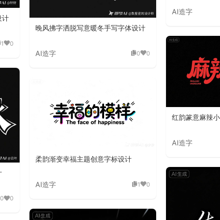
AI造字
设计
晚风拂字洒脱写意暖冬手写字体设计
1
0
AI造字
0
0
红韵篆意麻辣小
AI造字
柔韵渐变幸福主题创意字标设计
计
AI造字
1
0
0
0