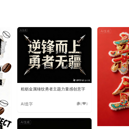
粗粝金属锤纹勇者主题力量感创意字
AI造字
0
0