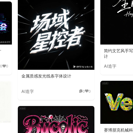
简约文艺风手写
计
计
AI造字
0
0
金属质感发光线条字体设计
AI造字
0
0
赛博朋克机械科