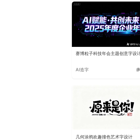
赛博粒子科技年会主题创意字设
AI造字
几何涂鸦欢趣撞色艺术字设计