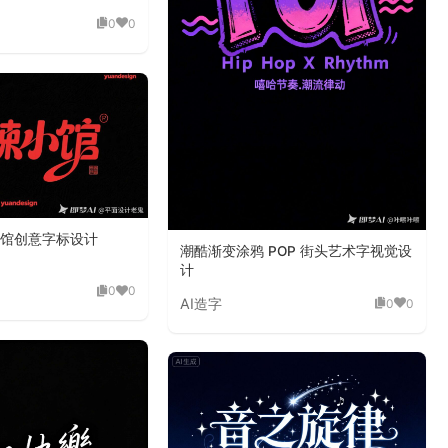
0
0
馆创意字标设计
潮酷渐变涂鸦 POP 街头艺术字视觉设
计
0
0
AI造字
0
0