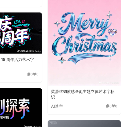
15 周年活力艺术字
0
0
柔滑丝绸质感圣诞主题立体艺术字标
识
AI造字
0
0