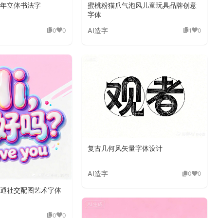
年立体书法字
蜜桃粉猫爪气泡风儿童玩具品牌创意
字体
AI造字
0
0
1
0
复古几何风矢量字体设计
AI造字
0
0
通社交配图艺术字体
0
0