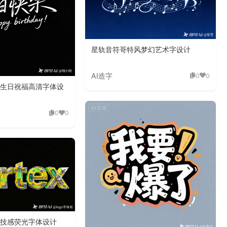
星轨音符哥特风梦幻艺术字设计
AI造字
0
0
生日祝福高清字体设
0
0
技感荧光字体设计