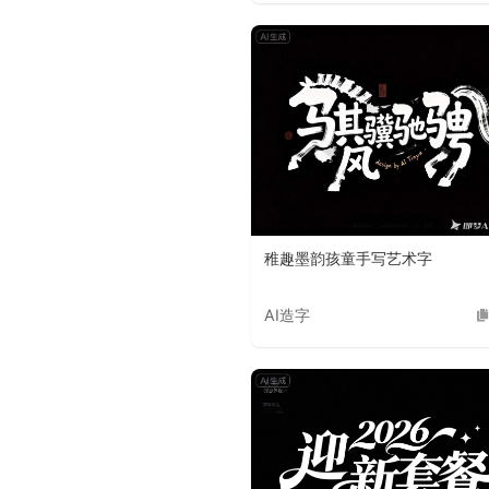
稚趣墨韵孩童手写艺术字
AI造字