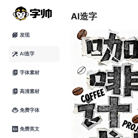
AI造字
发现

AI造字

字体素材

高清素材

免费字体

免费英文
