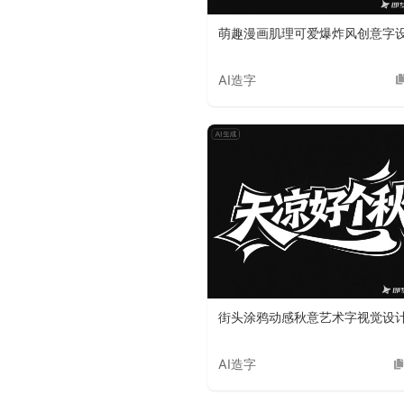
萌趣漫画肌理可爱爆炸风创意字
AI造字
街头涂鸦动感秋意艺术字视觉设
AI造字