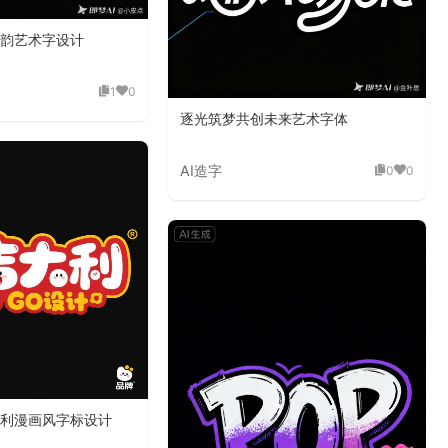
韵艺术字设计
1
0
逐光筑梦共创未来艺术字体
AI造字
0
0
利漫画风字标设计