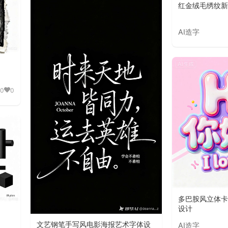
红金绒毛绣纹新
AI造字
0
0
多巴胺风立体卡
设计
文艺钢笔手写风电影海报艺术字体设
AI造字