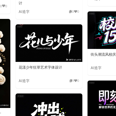
计
0
0
AI造字
0
0
街头潮流风校庆 
花漾少年狂草艺术字体设计
AI造字
AI造字
1
0
计