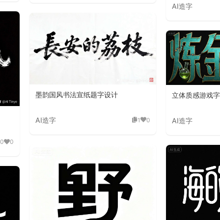
AI造字
墨韵国风书法宣纸题字设计
立体质感游戏字
AI造字
1
0
AI造字
0
0