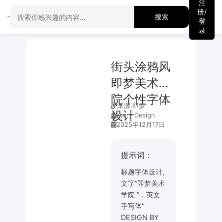
注
册/
搜索
登
录
街头涂鸦风
即梦美术学
院个性字体
来源:
即梦
设计
Karry Design
2025年12月17日
提示词：
标题字体设计,
文字“即梦美术
学院 ”，英文
手写体“
DESIGN BY