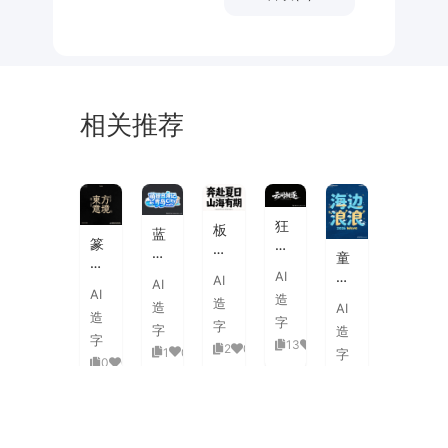
相关推荐
未
素
体
来
材
潮
狂
板
蓝
流
篆
野
刷
白
童
海
刻
飞
飞
渐
趣
AI
报
AI
图
白
AI
白
变
AI
海
字
造
章
草
造
粗
造
AI
3D
浪
体
造
中
书
字
旷
字
活
字
造
拟
式
国
字
国
13
0
泼
2
0
1
0
人
字
古
风
0
0
潮
延
实
0
0
典
书
手
伸
验
婚
法
绘
笔
创
礼
艺
毛
画
意
复
术
海
笔
潮
赛