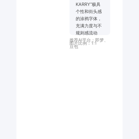
KARRY”极具
个性和街头感
的涂鸦字体，
充满力度与不
规则感流动
推荐AI平台：
即梦
、
的、跳跃的效
图片比例：
1:1
豆包
果,白色字体,
纯黑色背景