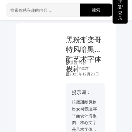
注
册/
搜索
登
录
黑粉渐变哥
特风暗黑甜
酷艺术字体
来源:
即梦
设计
logo字体君
2025年12月23日
提示词：
暗黑甜酷风格
logo标题文字
平面设计海报
图，核心文字
是艺术字体 ：