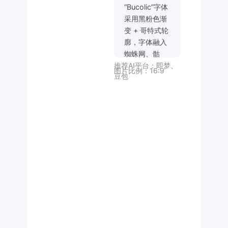
“Bucolic”字体
采用黑粉色渐
变 + 哥特式轮
廓，字体融入
蜘蛛网、骷
推荐AI平台：
即梦
、
髅、棺材等暗
图片比例：
16:9
豆包
黑装饰细节；
字体搭配卡通
化暗黑元素：
带蝴蝶结的黑
猫蝙蝠、眼球
棒棒糖、骷髅
糖果、骨头、
小蜘蛛等；整
体色调以亮粉
色 + 黑色 + 暗
红为主，字体
与元素完美融
合，风格介于