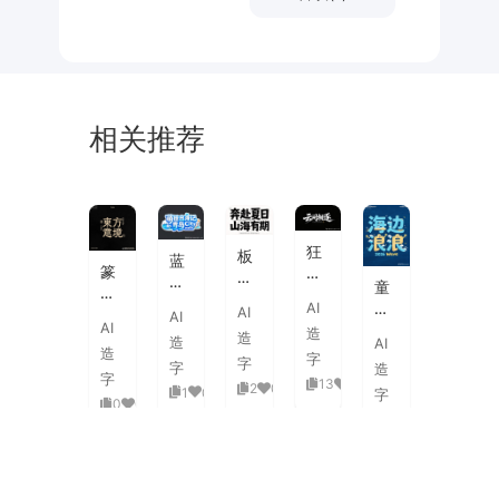
相关推荐
未
素
体
来
材
潮
狂
板
蓝
流
篆
野
刷
白
童
海
刻
飞
飞
渐
趣
AI
报
AI
图
白
AI
白
变
AI
海
字
造
章
草
造
粗
造
AI
3D
浪
体
造
中
书
字
旷
字
活
字
造
拟
式
国
字
国
13
0
泼
2
0
1
0
人
字
古
风
0
0
潮
延
实
0
0
典
书
手
伸
验
婚
法
绘
笔
创
礼
艺
毛
画
意
复
术
海
笔
潮
赛