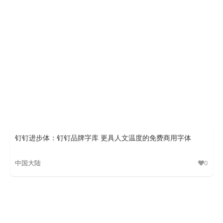
光良酒干杯体
钉钉进步体：钉钉品牌字库 更具人文温度的免费商用字体
中国大陆
0
钉钉进步体