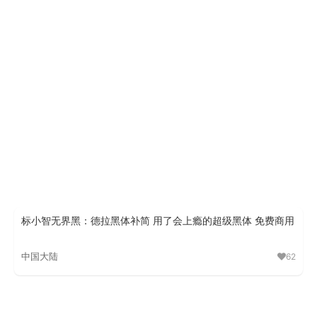
文字处理机明朝
标小智无界黑：德拉黑体补简 用了会上瘾的超级黑体 免费商用
中国大陆
62
标小智无界黑