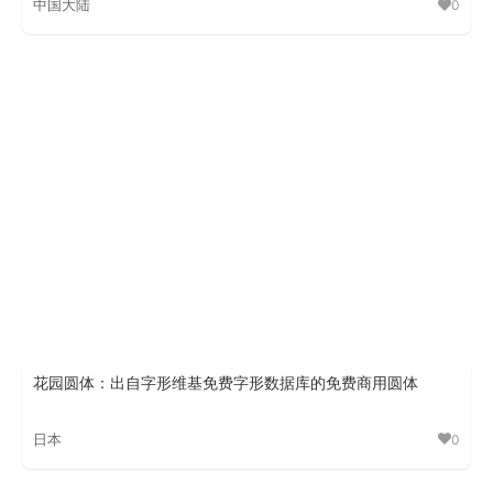
中国大陆
0
字体圈伟君黑
花园圆体：出自字形维基免费字形数据库的免费商用圆体
日本
0