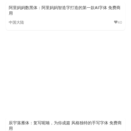
阿里妈妈数黑体：阿里妈妈智造字打造的第一款AI字体 免费商
用
中国大陆
40
阿里妈妈数黑体
辰宇落雁体：复写呢喃，为你成篇 风格独特的手写字体 免费商
用