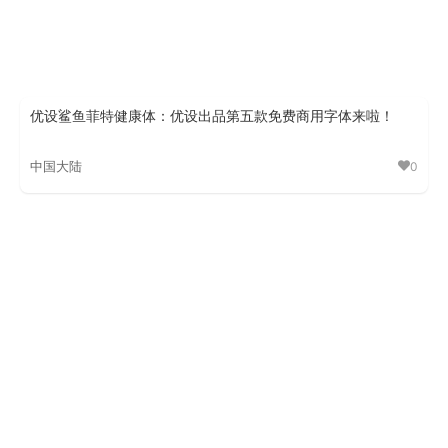
优设鲨鱼菲特健康体：优设出品第五款免费商用字体来啦！
中国大陆
0
优设鲨鱼菲特健康体