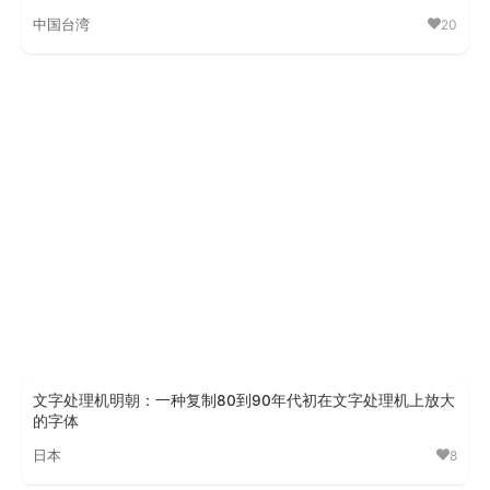
中国台湾
20
辰宇落雁体
文字处理机明朝：一种复制80到90年代初在文字处理机上放大
的字体
日本
8