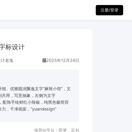
注册/登录
字标设计
设计老鬼
2025年12月24日
细、优雅圆润飘逸文字“麻辣小馆”，文
划共用，写意抽象，右侧为文字
刻印章，配饰手绘鲜红小辣椒，纯黑色极简背
干净画面，“yuandesign”
推荐AI平台：
即梦
、
豆包