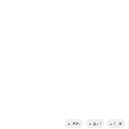
国风
篆印
粗圆