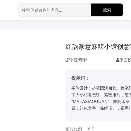
搜索
红韵篆意麻辣小馆创意
来源:
即梦
平面
提示词：
字体设计：起笔圆润粗壮、收笔纤
字大小相差悬殊，紧密排列，笔
“MALAXIAOGUAN”，篆
景，红色文字，简约设计，视觉张力，
图片比例：
16:9