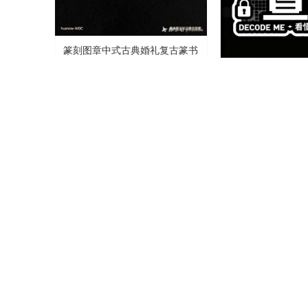
篆刻图章中式古典婚礼复古篆书
字体
AI造字
0
0
点阵粗体马赛克复
报字体
AI造字
蓝白渐变 3D 活