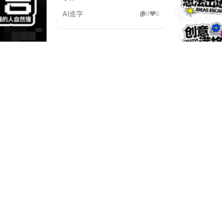
AI造字
0
0
古未来潮流海
Y2K 复古
体素材
AI造字
0
0
板刷飞白粗旷国潮手绘毛笔字体
AI造字
2
0
狂野飞白草
泼延伸笔画潮流