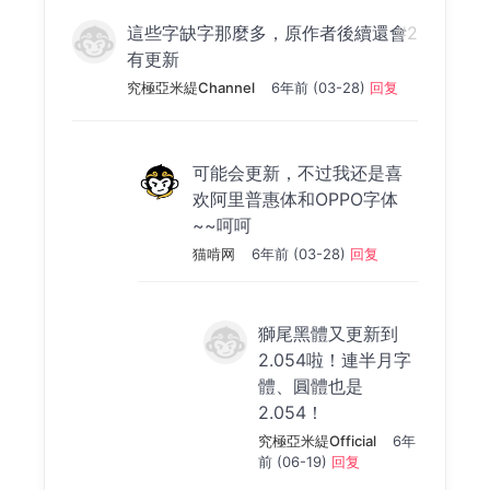
這些字缺字那麼多，原作者後續還會
#2
有更新
究極亞米緹Channel
6年前 (03-28)
回复
可能会更新，不过我还是喜
欢阿里普惠体和OPPO字体
~~呵呵
猫啃网
6年前 (03-28)
回复
獅尾黑體又更新到
2.054啦！連半月字
體、圓體也是
2.054！
究極亞米緹Official
6年
前 (06-19)
回复