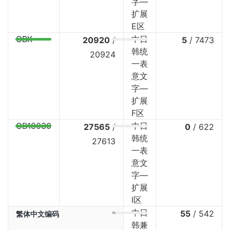
字—
扩展
E区
GBK
中日
20920
/
5
/
7473
韩统
20924
一表
意文
字—
扩展
F区
GB18030
中日
27565
/
0
/
622
韩统
27613
一表
意文
字—
扩展
I区
中日
55
/
542
繁体中文编码
韩兼