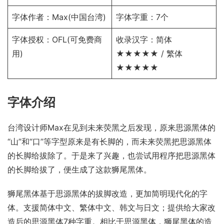
字体作者：Max(中国台湾)
字体字重：7个
字体授权：
OFL
(可免费商
收录汉字：简体
用)
★★★★★ / 繁体
★★★★★
字体介绍
台湾设计师Max在见到
未来荧黑
之后发现，原来思源黑体的
“山”和“口”等字型原来是有长脚的，而
未来荧黑
把思源黑体
的长脚给拔除了。于是来了兴趣，也尝试用程序把思源黑体
的长脚给拔了，便生成了这款狮尾黑体。
狮尾黑体基于思源黑体的拔脚改造，更加简明现代化的字
体。支援简体中文、繁体中文、韩文与日文；提供给大家改
造后的思源黑体7种字重。相比于思源黑体，狮尾黑体的造