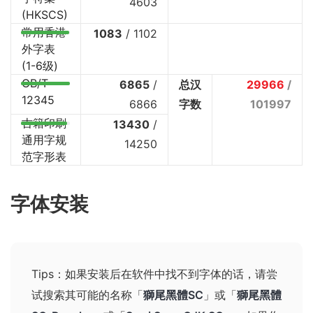
4603
(HKSCS)
常用香港
1083
/
1102
外字表
(1-6级)
GB/T
6865
/
总汉
29966
/
12345
6866
字数
101997
古籍印刷
13430
/
通用字规
14250
范字形表
字体安装
Tips：如果安装后在软件中找不到字体的话，请尝
试搜索其可能的名称
「
獅尾黑體SC
」或「
獅尾黑體