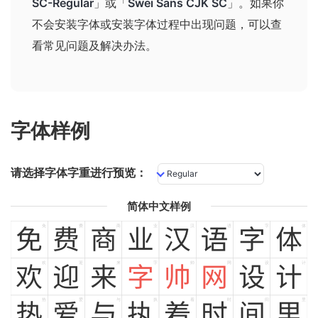
SC-Regular
」或「
Swei Sans CJK SC
」
。如果你
不会安装字体或安装字体过程中出现问题，可以查
看
常见问题及解决办法
。
字体样例
请选择字体字重进行预览：
简体中文样例
免
费
商
业
汉
语
字
体
免
费
商
业
汉
语
字
体
欢
迎
来
字
帅
网
设
计
欢
迎
来
字
帅
网
设
计
热
爱
与
执
着
时
间
里
热
爱
与
执
着
时
间
里