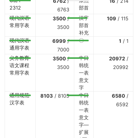
GB/T
康熙
6762
/
16
/
214
2312
部首
6763
现代汉语
汉字
3500
/
109
/
115
常用字表
部首
3500
补充
现代汉语
〇
6999
/
1
/
1
通用字表
7000
义务教育
中日
3500
/
20972
/
语文课程
韩统
3500
20992
常用字表
一表
意文
字
通用规范
中日
8103
/
8105
6580
/
汉字表
韩统
6592
一表
意文
字—
扩展