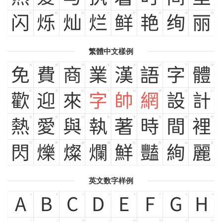
闪
烁
灿
烂
鲜
艳
绚
丽
闪
烁
灿
烂
鲜
艳
绚
丽
繁體中文樣例
免
費
商
業
漢
語
字
體
免
費
商
業
漢
語
字
體
歡
迎
來
字
帥
網
設
計
歡
迎
來
字
帥
網
設
計
熱
愛
與
執
著
時
間
裡
熱
愛
與
執
著
時
間
裡
閃
爍
燦
爛
鮮
豔
絢
麗
閃
爍
燦
爛
鮮
豔
絢
麗
英文数字样例
A
B
C
D
E
F
G
H
A
B
C
D
E
F
G
H
I
J
K
L
M
N
O
P