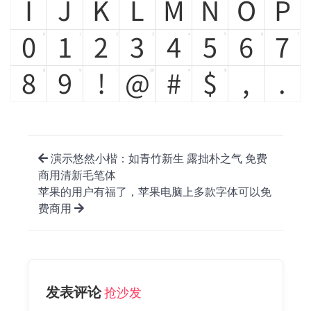
I
J
K
L
M
N
O
P
0
1
2
3
4
5
6
7
0
1
2
3
4
5
6
7
8
9
!
@
#
$
,
.
8
9
!
@
#
$
,
.
演示悠然小楷：如青竹新生 露拙朴之气 免费
商用清新毛笔体
苹果的用户有福了，苹果电脑上多款字体可以免
费商用
发表评论
抢沙发