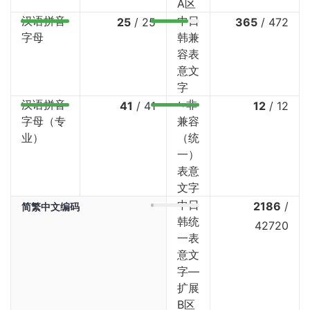
A区
汉语拼音
中日
25
/
25
365
/
472
字母
韩兼
容表
意文
字
汉语拼音
⤷非
41
/
41
12
/
12
字母（专
兼容
业）
（统
一）
表意
文字
中日
2186
/
简繁中文编码
韩统
42720
一表
意文
字—
扩展
B区