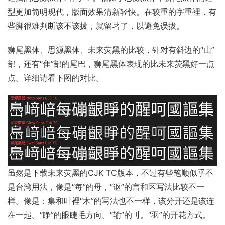
型更加简明现代，版面效果清新轻快。在较重的字重裡，有
些脚很难判断该不该拔，就留著了，以避免误拔。
狮尾黑体、思源黑体、未来荧黑的比较，针对有斜边的“山”
部，还有“隹”部的尾巴，狮尾黑体表现的比未来荧黑好一点
点。详细请看下图的对比。
虽然是下载未来荧黑的CJK TC版本，不过有些笔顺似乎不
是台湾用法，像是“每”的母，“讴”的言和区写法比较不一
样。像是：集和叶裡“木”的写法也不一样，该分开还是该连
在一起。“睁”的眼睫毛方向。“输”的刂。“羽”的开花方式。