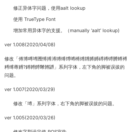
修正异体字问题，使用aalt lookup
使用 TrueType Font
增加常用异体字的支援。（manually ‘aalt’ lookup)
ver 1.008(2020/04/08)
修改「傅博㗘㙛圑愽搏溥猼缚馎㬍榑煿牔膊赙磗禣镈䎔䗚䙏
糐缚蒪赙?鎛䪙餺䰊髆䶈」系列字体，左下角的脚被误拔的
问题。
ver 1.007(2020/03/29)
修改「㙛」系列字体，右下角的脚被误拔的问题。
ver 1.005(2020/03/26)
修改字型设定值 ROS宣告。