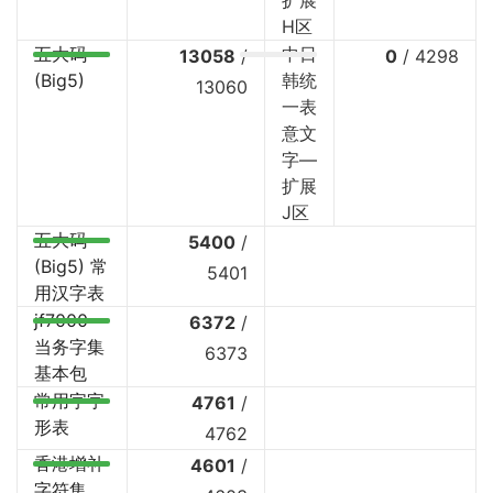
扩展
H区
五大码
中日
13058
/
0
/
4298
(Big5)
韩统
13060
一表
意文
字—
扩展
J区
五大码
5400
/
(Big5) 常
5401
用汉字表
jf7000
6372
/
当务字集
6373
基本包
常用字字
4761
/
形表
4762
香港增补
4601
/
字符集