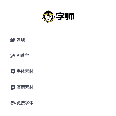
狮尾黑体：基于思源黑体拔脚改造更现
代化字体
2020年3月27日
17,672 浏览
0 下载
发现

7条评论
6喜欢
Max的每一天
AI造字

字体素材

A-
A+
字体预览
高清素材

字帅千锤岁月
免费字体

长，观文万遍