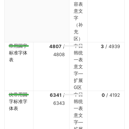
容表
意文
字
（补
充
区）
常用国字
中日
4807
/
3
/
4939
标准字体
韩统
4808
表
一表
意文
字—
扩展
G区
次常用国
中日
6341
/
0
/
4192
字标准字
韩统
6343
体表
一表
意文
字—