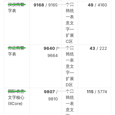
汉仪简繁
中日
9168
/
9169
49
/
4160
字表
韩统
一表
意文
字—
扩展
C区
方正简繁
中日
9640
/
43
/
222
字表
韩统
9664
一表
意文
字—
扩展
D区
国际表意
中日
9807
/
115
/
5774
文字核心
韩统
9810
(IICore)
一表
意文