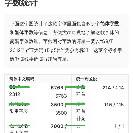
字数统计
下面这个图统计了这款字体里面包含多少个
简体字数
和
繁体字数
等信息，方便大家直观地了解这款字体的
简繁字体数量。字帅网对字数的评星主要以“GB/T
2312”与“五大码 (Big5)”作为参考标准，这两个标准字
数做满或接近满分即为五星。
简体中文编码
统一码区段
GB/T
康熙
6763
/
214
/
214
2312
部首
6763
现代汉语
汉字
3500
/
115
/
115
常用字表
部首
3500
补充
现代汉语
〇
7000
/
1
/
1
通用字表