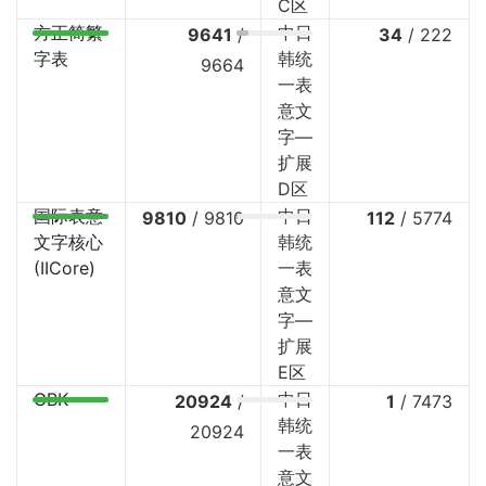
C区
方正简繁
中日
9641
/
34
/
222
字表
韩统
9664
一表
意文
字—
扩展
D区
国际表意
中日
9810
/
9810
112
/
5774
文字核心
韩统
(IICore)
一表
意文
字—
扩展
E区
GBK
中日
20924
/
1
/
7473
韩统
20924
一表
意文