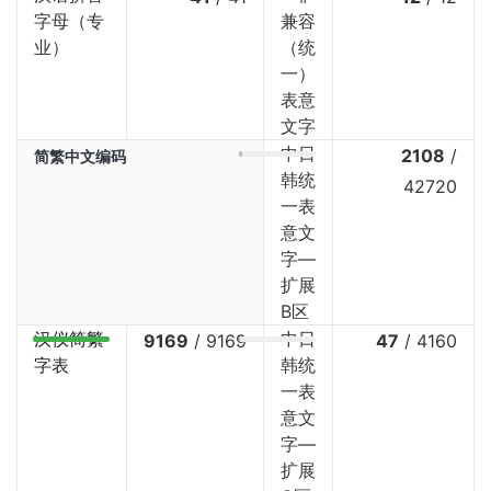
字母（专
兼容
业）
（统
一）
表意
文字
中日
2108
/
简繁中文编码
韩统
42720
一表
意文
字—
扩展
B区
汉仪简繁
中日
9169
/
9169
47
/
4160
字表
韩统
一表
意文
字—
扩展