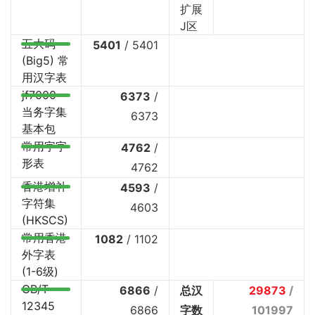
扩展
J区
五大码
5401
/
5401
(Big5) 常
用汉字表
jf7000
6373
/
当务字集
6373
基本包
常用字字
4762
/
形表
4762
香港增补
4593
/
字符集
4603
(HKSCS)
常用香港
1082
/
1102
外字表
(1-6级)
GB/T
6866
/
总汉
29873
/
12345
6866
字数
101997