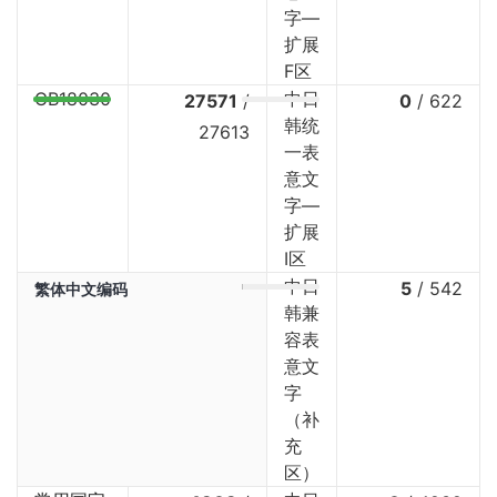
字—
扩展
F区
GB18030
中日
27571
/
0
/
622
韩统
27613
一表
意文
字—
扩展
I区
中日
5
/
542
繁体中文编码
韩兼
容表
意文
字
（补
充
区）