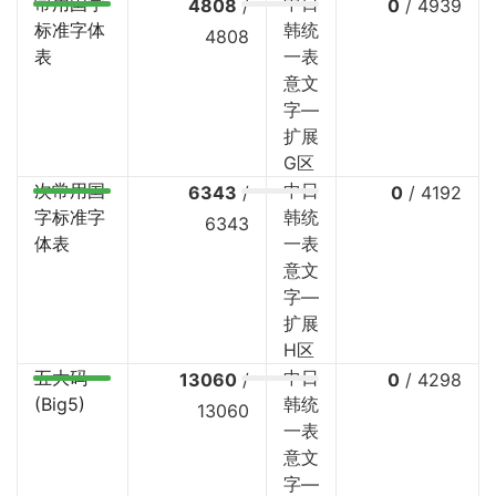
常用国字
中日
4808
/
0
/
4939
标准字体
韩统
4808
表
一表
意文
字—
扩展
G区
次常用国
中日
6343
/
0
/
4192
字标准字
韩统
6343
体表
一表
意文
字—
扩展
H区
五大码
中日
13060
/
0
/
4298
(Big5)
韩统
13060
一表
意文
字—