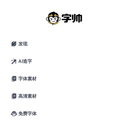
未来荧黑：拥有9字重更加简明现代的
超大字体家族
2020年3月25日
37,405 浏览
0 下载
发现

18条评论
44喜欢
GitHub
AI造字

字体素材

A-
A+
字体预览
高清素材

字帅千锤岁月
免费字体

长，观文万遍