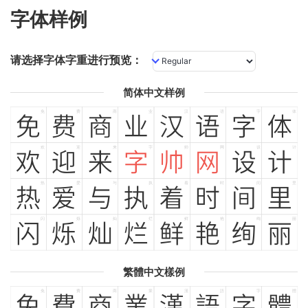
字体样例
请选择字体字重进行预览：
简体中文样例
免
费
商
业
汉
语
字
体
免
费
商
业
汉
语
字
体
欢
迎
来
字
帅
网
设
计
欢
迎
来
字
帅
网
设
计
热
爱
与
执
着
时
间
里
热
爱
与
执
着
时
间
里
闪
烁
灿
烂
鲜
艳
绚
丽
闪
烁
灿
烂
鲜
艳
绚
丽
繁體中文樣例
免
費
商
業
漢
語
字
體
免
費
商
業
漢
語
字
體