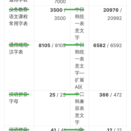
7000
义务教育
中日
3500
/
20976
/
语文课程
韩统
3500
20992
常用字表
一表
意文
字
通用规范
中日
8105
/
8105
6582
/
6592
汉字表
韩统
一表
意文
字—
扩展
A区
汉语拼音
中日
25
/
25
366
/
472
字母
韩兼
容表
意文
字
汉语拼音
⤷非
41
/
41
12
/
12