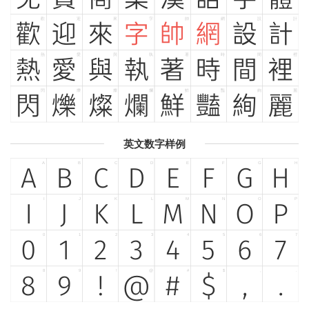
歡
迎
來
字
帥
網
設
計
歡
迎
來
字
帥
網
設
計
熱
愛
與
執
著
時
間
裡
熱
愛
與
執
著
時
間
裡
閃
爍
燦
爛
鮮
豔
絢
麗
閃
爍
燦
爛
鮮
豔
絢
麗
英文数字样例
A
B
C
D
E
F
G
H
A
B
C
D
E
F
G
H
I
J
K
L
M
N
O
P
I
J
K
L
M
N
O
P
0
1
2
3
4
5
6
7
0
1
2
3
4
5
6
7
8
9
!
@
#
$
,
.
8
9
!
@
#
$
,
.