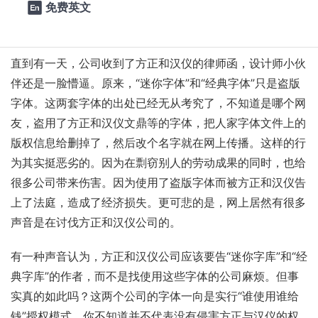
免费英文

体”和“经典字体”这么漂亮的字库，最关键的是居然是不需要
收费而随便可以下载的。于是便开心地使用了。
直到有一天，公司收到了方正和汉仪的律师函，设计师小伙
伴还是一脸懵逼。原来，“迷你字体”和“经典字体”只是盗版
字体。这两套字体的出处已经无从考究了，不知道是哪个网
友，盗用了方正和汉仪文鼎等的字体，把人家字体文件上的
版权信息给删掉了，然后改个名字就在网上传播。这样的行
为其实挺恶劣的。因为在剽窃别人的劳动成果的同时，也给
很多公司带来伤害。因为使用了盗版字体而被方正和汉仪告
上了法庭，造成了经济损失。更可悲的是，网上居然有很多
声音是在讨伐方正和汉仪公司的。
有一种声音认为，方正和汉仪公司应该要告“迷你字库”和“经
典字库”的作者，而不是找使用这些字体的公司麻烦。但事
实真的如此吗？这两个公司的字体一向是实行“谁使用谁给
钱”授权模式，你不知道并不代表没有侵害方正与汉仪的权