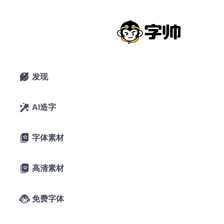
《迷你字体》《经典字体》小心！别踩
到迷你字库与经典字库的雷！
2020年10月24日
9条评论
发现

AI造字

字体素材

高清素材

早些年，可以免费商用的中文字体还是寥寥无几的时候，在
中文互联网上一直都有到处传播的“迷你字体”和“经典字体”
免费字体

和这两套字库。刚刚入行或还没有太多经验的设计师们，都
苦于没字体可用的困窘状态。突然发现网上竟然有“迷你字