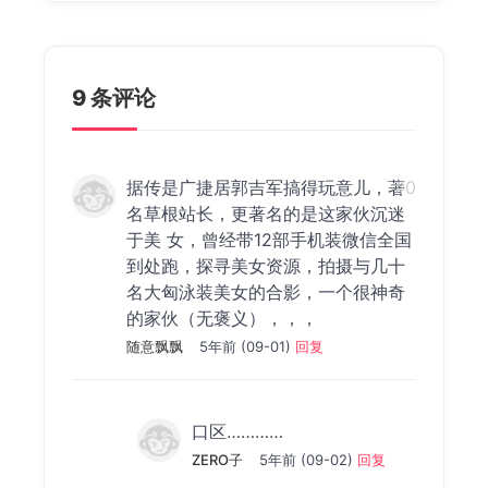
9 条评论
据传是广捷居郭吉军搞得玩意儿，著
#0
名草根站长，更著名的是这家伙沉迷
于美 女，曾经带12部手机装微信全国
到处跑，探寻美女资源，拍摄与几十
名大匈泳装美女的合影，一个很神奇
的家伙（无褒义），，，
随意飘飘
5年前 (09-01)
回复
口区…………
ZERO子
5年前 (09-02)
回复