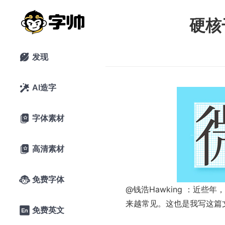
硬核
发现

AI造字

字体素材

高清素材

免费字体

@钱浩Hawking
：近些年，
来越常见。这也是我写这篇
免费英文
