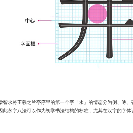
僧智永将王羲之兰亭序里的第一个字「永」的情态分为侧、啄、磔
因此永字八法可以作为初学书法结构的标准，尤其在汉字的字体