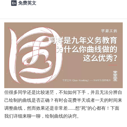
免费英文

为做字的重点，同时也成为一大难点。曲线品质的好坏直接
影响到字体作品的优劣。
但很多同学还是比较迷茫，不知如何下手，并且无法分辨自
己绘制的曲线是否正确？有时会花费半天或者一天的时间来
调整曲线，然而效果还是非常差……想“死”的心都有！下面
我们详细来聊一聊，绘制曲线的诀窍。