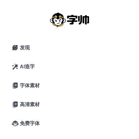
如何使贝塞尔曲线更流畅？绘制字体曲
线的3个诀窍、N项技巧
2020年3月18日
暂无评论
发现

AI造字

字体素材

高清素材

免费字体

线条是字体最基本的组成部分，其除直线外，曲线的绘制成