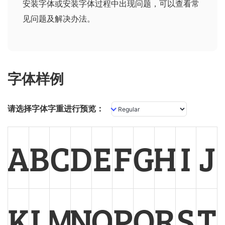
安装字体或安装字体过程中出现问题，可以查看
常
见问题及解决办法
。
字体样例
请选择字体字重进行预览：
A
B
C
D
E
F
G
H
I
J
K
L
M
N
O
P
Q
R
S
T