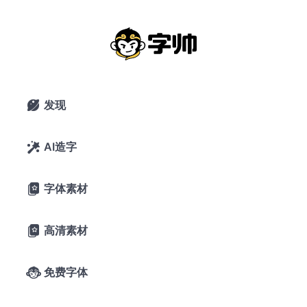
Bree Serif
2021年9月11日
9,262 浏览
0 下载
2条评论
发现

6喜欢
typetogether
AI造字

A-
A+
字体预览
字体素材

Diligence 
高清素材

climbs; 
免费字体
