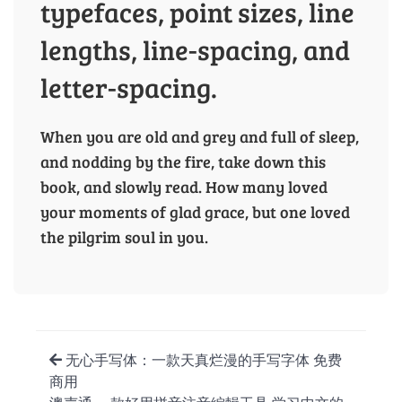
typefaces, point sizes, line
lengths, line-spacing, and
letter-spacing.
When you are old and grey and full of sleep,
and nodding by the fire, take down this
book, and slowly read. How many loved
your moments of glad grace, but one loved
the pilgrim soul in you.
无心手写体：一款天真烂漫的手写字体 免费
商用