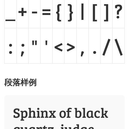
_
+
-
=
{
}
|
[
]
?
:
;
"
'
<
>
,
.
/
\
段落样例
Sphinx of black
quartz, judge