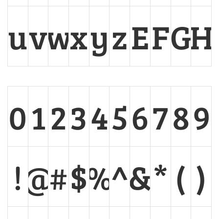
u
v
w
x
y
z
E
F
G
H
0
1
2
3
4
5
6
7
8
9
!
@
#
$
%
^
&
*
(
)