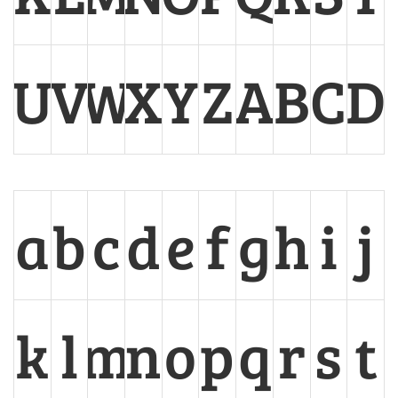
U
V
W
X
Y
Z
A
B
C
D
a
b
c
d
e
f
g
h
i
j
k
l
m
n
o
p
q
r
s
t