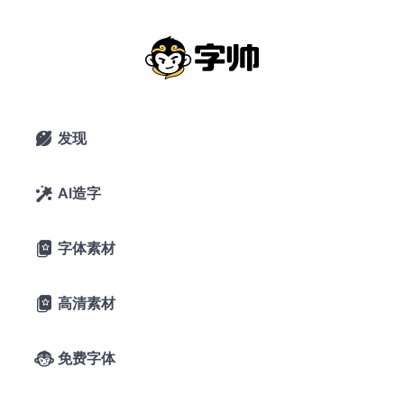
G8321
2021年5月11日
3条评论
发现

PS字体名：G8321
字体版本：Version 1.000
更新记录
AI造字

字体作者：森下浩司(外国)
字体字重：9个
字体素材

字体授权：
SIL Open Font
使用范围：企业、个人均可
License 1.1
(可免费商用)
免费商用
高清素材

字体介绍
免费字体
