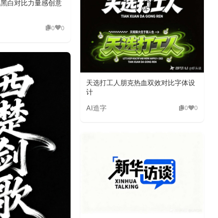
线黑白对比力量感创意
0
0
天选打工人朋克热血双效对比字体设
计
AI造字
0
0