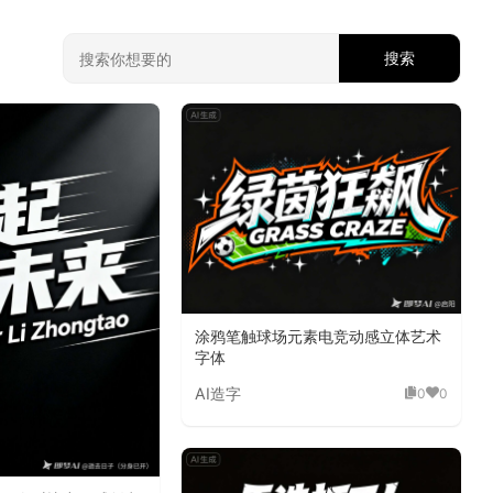
搜索
涂鸦笔触球场元素电竞动感立体艺术
字体
AI造字
0
0