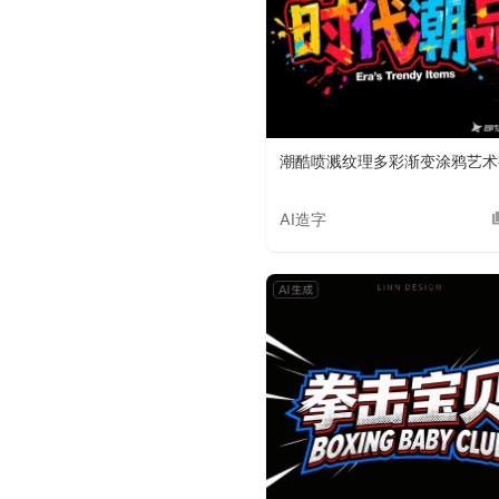
潮酷喷溅纹理多彩渐变涂鸦艺术
AI造字