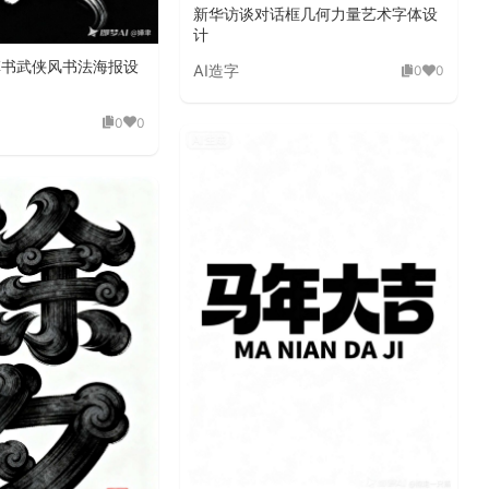
新华访谈对话框几何力量艺术字体设
计
草书武侠风书法海报设
AI造字
0
0
0
0