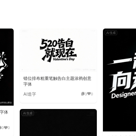
错位排布粗重笔触告白主题涂鸦创意
字体
AI造字
3
0
字体
0
0