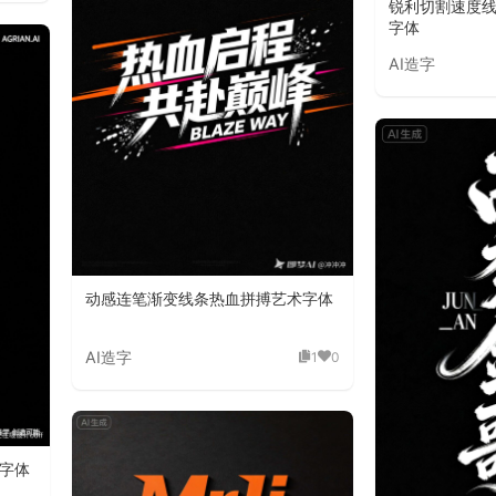
锐利切割速度
字体
AI造字
动感连笔渐变线条热血拼搏艺术字体
AI造字
1
0
字体