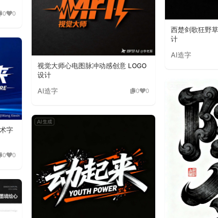
0
0
西楚剑歌狂野
计
AI造字
视觉大师心电图脉冲动感创意 LOGO
设计
AI造字
0
0
术字
0
0