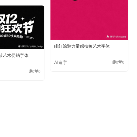
绯红涂鸦力量感抽象艺术字体
欢节艺术促销字体
AI造字
0
0
0
0