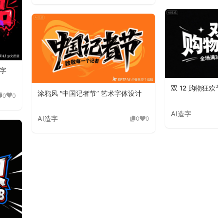
字
双 12 购物狂
涂鸦风 “中国记者节” 艺术字体设计
0
0
AI造字
AI造字
0
0