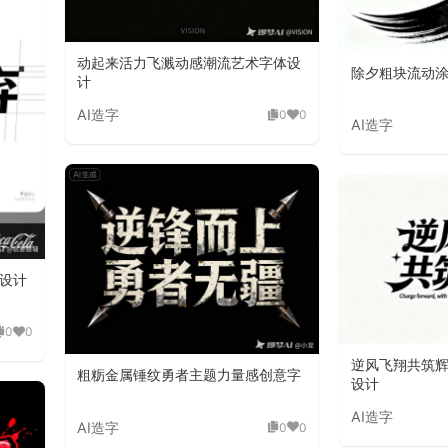
动起来活力飞溅动感潮流艺术字体设
除夕粗块流动
计
AI造字
0
0
AI造字
设计
0
0
逆风飞翔共筑
粗粝金属锤纹勇者主题力量感创意字
设计
AI造字
AI造字
0
0