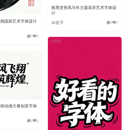
粗黑变形风马年主题喜庆艺术字体设
计
涂鸦国风艺术字体设计
AI造字
0
0
0
0
辉煌动感力量创意字体
0
0