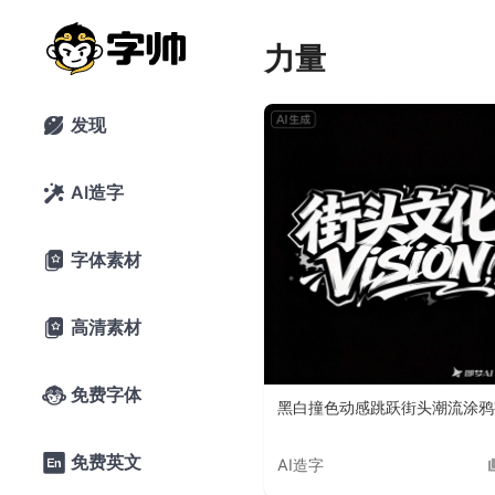
力量
发现

AI造字

字体素材

高清素材

免费字体

黑白撞色动感跳跃街头潮流涂鸦
免费英文

AI造字