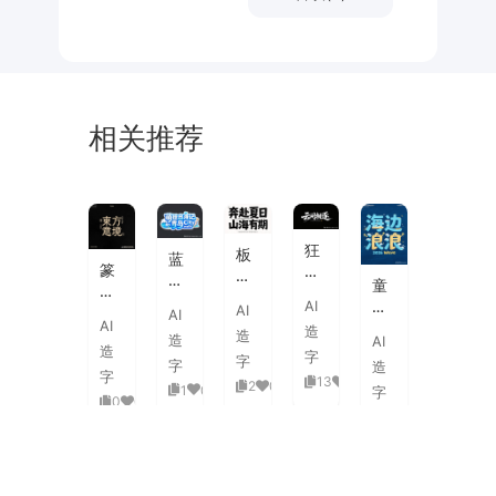
相关推荐
未
素
体
来
材
潮
狂
板
蓝
流
篆
野
刷
白
童
海
刻
飞
飞
渐
趣
AI
报
AI
图
白
AI
白
变
AI
海
字
造
章
草
造
粗
造
AI
3D
浪
体
造
中
书
字
旷
字
活
字
造
拟
式
国
字
国
13
0
泼
2
0
1
0
人
字
古
风
0
0
潮
延
实
0
0
典
书
手
伸
验
婚
法
绘
笔
创
礼
艺
毛
画
意
复
术
海
笔
潮
赛