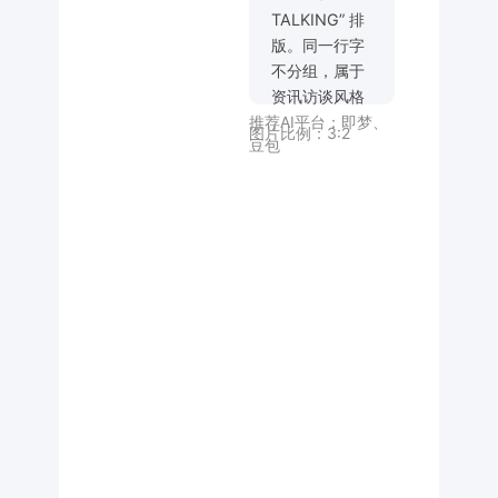
TALKING” 排
版。同一行字
不分组，属于
资讯访谈风格
推荐AI平台：
即梦
、
主题字体，字
图片比例：
3:2
豆包
体大小变化明
显且错落有
致。部分笔画
延长，字体笔
画粗厚醒目，
形态富有力量
感，部分笔画
带有简洁的几
何造型或利落
的转折，营造
专业、严谨且
具传播力的访
谈氛围，蓝白
色调搭配。白