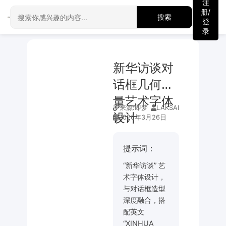
注
册/
搜索
登
录
新华访谈对
话框几何力
量艺术字体
来源:
即梦
LAKSAI
设计
2026年3月26日
提示词：
“新华访谈” 艺
术字体设计，
与对话框造型
深度融合，搭
配英文
“XINHUA