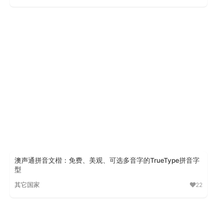
汉字笔顺字体
澳声通拼音文楷：免费、美观、可选多音字的TrueType拼音字
型
其它国家
22
澳声通拼音文楷