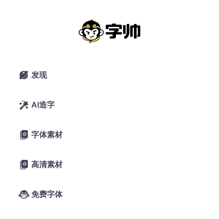
其它国家
搜索
发现

NomNaTong喃那宋：越南Nôm保护基金会支持开发的开源字
AI造字

体
其它国家
7
喃那宋
字体素材

高清素材

免费字体
