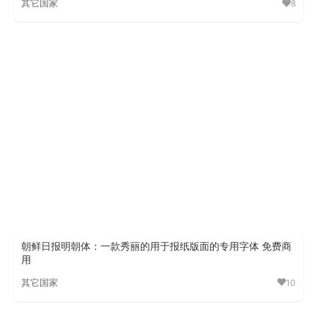
其它国家
8
UnBatang巴糖
朝鲜日报明朝体：一款秀丽的用于报纸版面的专用字体 免费商
用
其它国家
10