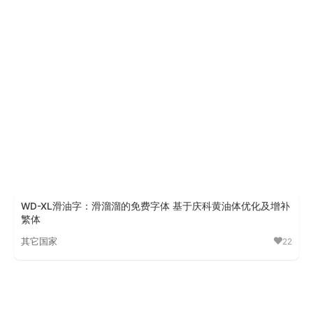
朝鲜日报明朝体
WD-XL滑油字：滑溜溜的免费字体 基于庆科黄油体优化及增补
繁体
其它国家
22
WD-XL滑油字