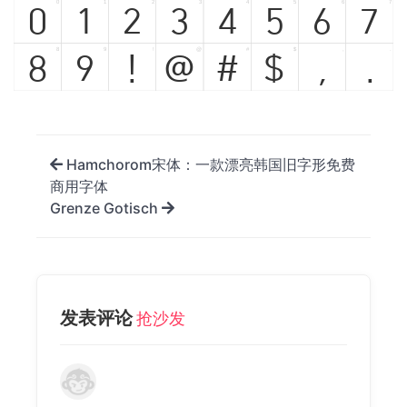
0
1
2
3
4
5
6
7
0
1
2
3
4
5
6
7
8
9
!
@
#
$
,
.
8
9
!
@
#
$
,
.
Hamchorom宋体：一款漂亮韩国旧字形免费
商用字体
Grenze Gotisch
发表评论
抢沙发