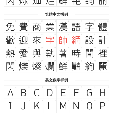
繁體中文樣例
免
費
商
業
漢
語
字
體
免
費
商
業
漢
語
字
體
歡
迎
來
字
帥
網
設
計
歡
迎
來
字
帥
網
設
計
熱
愛
與
執
著
時
間
裡
熱
愛
與
執
著
時
間
裡
閃
爍
燦
爛
鮮
豔
絢
麗
閃
爍
燦
爛
鮮
豔
絢
麗
英文数字样例
A
B
C
D
E
F
G
H
A
B
C
D
E
F
G
H
I
J
K
L
M
N
O
P
I
J
K
L
M
N
O
P