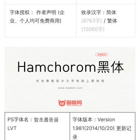
字体授权： 作者声明 (企
收录汉字：简体
业、个人均可免费商用)
(
6763
字)
/ 繁体
(
13060
字)
PS字体名：함초롬돋움
字体版本：Version
LVT
1.981(2014/10/20)
更新记
录