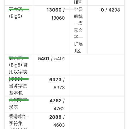
H区
五大码
中日
13060
/
0
/
4298
(Big5)
韩统
13060
一表
意文
字—
扩展
J区
五大码
5401
/
5401
(Big5) 常
用汉字表
jf7000
6373
/
当务字集
6373
基本包
常用字字
4762
/
形表
4762
香港增补
2888
/
字符集
4603