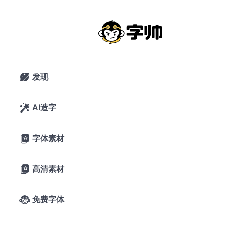
Hamchorom黑体：一款漂亮韩国旧字
形免费商用黑体字形
2021年4月13日
18,459 浏览
0 下载
发现

6条评论
15喜欢
ktug.org
AI造字

字体素材

A-
A+
字体预览
高清素材

字帅千锤岁月
免费字体

长，观文万遍