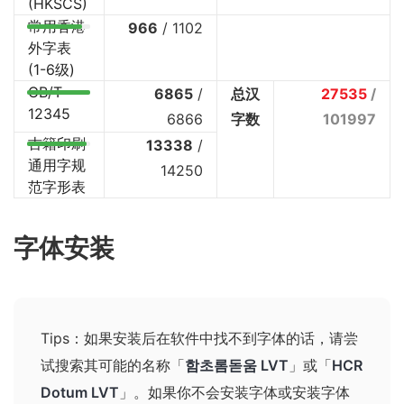
(HKSCS)
常用香港
966
/
1102
外字表
(1-6级)
GB/T
6865
/
总汉
27535
/
12345
6866
字数
101997
古籍印刷
13338
/
通用字规
14250
范字形表
字体安装
Tips：如果安装后在软件中找不到字体的话，请尝
试搜索其可能的名称
「
함초롬돋움 LVT
」或「
HCR
Dotum LVT
」
。如果你不会安装字体或安装字体