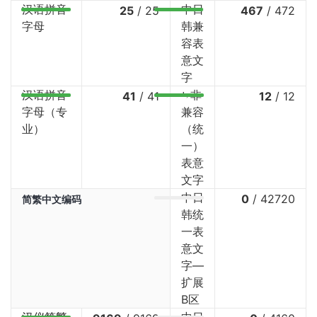
汉语拼音
中日
25
/
25
467
/
472
字母
韩兼
容表
意文
字
汉语拼音
⤷非
41
/
41
12
/
12
字母（专
兼容
业）
（统
一）
表意
文字
中日
0
/
42720
简繁中文编码
韩统
一表
意文
字—
扩展
B区