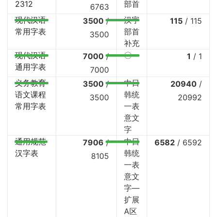
2312
部首
6763
现代汉语
汉字
3500
/
115
/
115
常用字表
部首
3500
补充
现代汉语
〇
7000
/
1
/
1
通用字表
7000
义务教育
中日
3500
/
20940
/
语文课程
韩统
3500
20992
常用字表
一表
意文
字
通用规范
中日
7906
/
6582
/
6592
汉字表
韩统
8105
一表
意文
字—
扩展
A区