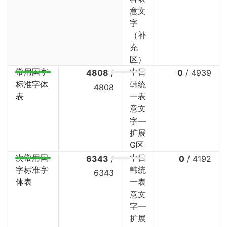
意文
字
（补
充
区）
常用国字
中日
4808
/
0
/
4939
标准字体
韩统
4808
表
一表
意文
字—
扩展
G区
次常用国
中日
6343
/
0
/
4192
字标准字
韩统
6343
体表
一表
意文
字—
扩展