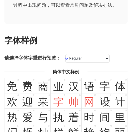
过程中出现问题，可以查看
常见问题及解决办法
。
字体样例
请选择字体字重进行预览：
简体中文样例
免
费
商
业
汉
语
字
体
免
费
商
业
汉
语
字
体
欢
迎
来
字
帅
网
设
计
欢
迎
来
字
帅
网
设
计
热
爱
与
执
着
时
间
里
热
爱
与
执
着
时
间
里
闪
烁
灿
烂
鲜
艳
绚
丽
闪
烁
灿
烂
鲜
艳
绚
丽