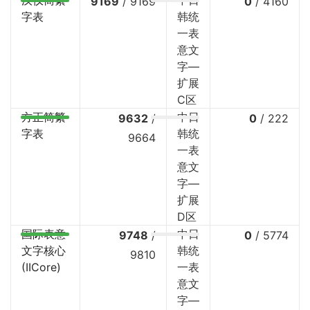
汉仪简繁
中日
9169
/
9169
0
/
4160
字表
韩统
一表
意文
字—
扩展
C区
方正简繁
中日
9632
/
0
/
222
字表
韩统
9664
一表
意文
字—
扩展
D区
国际表意
中日
9748
/
0
/
5774
文字核心
韩统
9810
(IICore)
一表
意文
字—