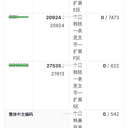
扩展
E区
GBK
中日
20924
/
0
/
7473
韩统
20924
一表
意文
字—
扩展
F区
GB18030
中日
27535
/
0
/
622
韩统
27613
一表
意文
字—
扩展
I区
中日
0
/
542
繁体中文编码
韩兼
容表