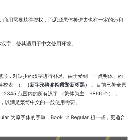
，商用需要获得授权，而思源黑体补进去也有一定的违和
体汉字，使其适用于中文使用环境。
和笔形，对缺少的汉字进行补足。由于受到「一点明体」的
检校表」
）
（新字形请参阅
霞鹜新晰黑
）
。目前已补全原
 12345 范围内的所有汉字
（繁体为主，6866 个）
、
汉字，以满足繁简中文的一般使用需要。
ular 为原字体的字重，Book 比 Regular 粗一些，更适合