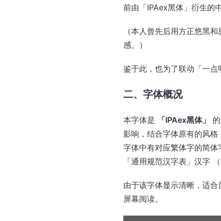
前由「IPAex黑体」衍生
（本人曾先后用方正悠黑和
感。）
鉴于此，也为了联动「一点
二、字体概况
本字体是
「IPAex黑体」
的
影响，结合字体原有的风格
字体中有对应繁体字的简体字、
「通用规范汉字表」汉字
（
由于该字体显示清晰，适合
屏幕阅读。