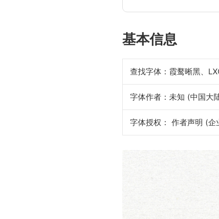
基本信息
查找字体：
霞鹜晰黑、LXGW
字体作者：未知 (中国大陆
字体授