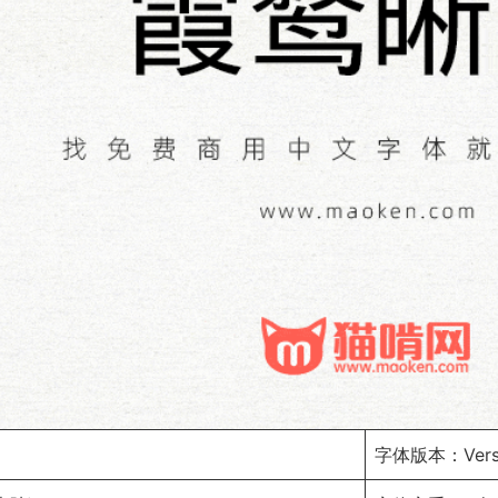
字体版本：Versio