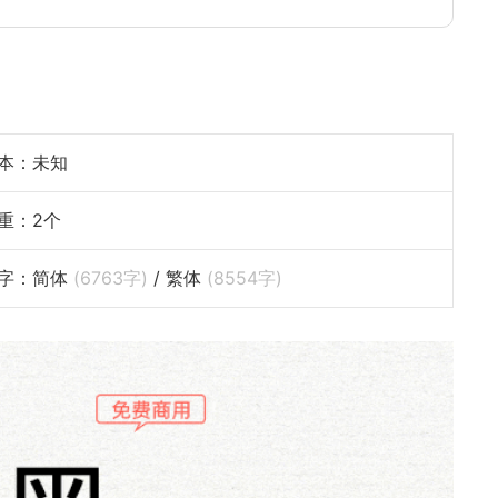
本：未知
重：2个
字：简体
(
6763
字)
/ 繁体
(
8554
字)