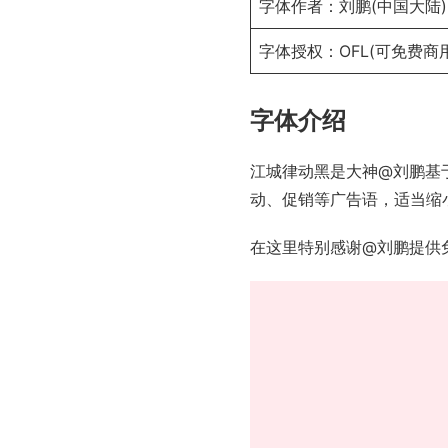
字体作者：刘鹏(中国大陆)
字体授权：
OFL
(可免费商用
字体介绍
江城律动黑
是大神
@刘鹏
基
动、促销等广告语，适当缩
在这里特别感谢
@刘鹏
提供