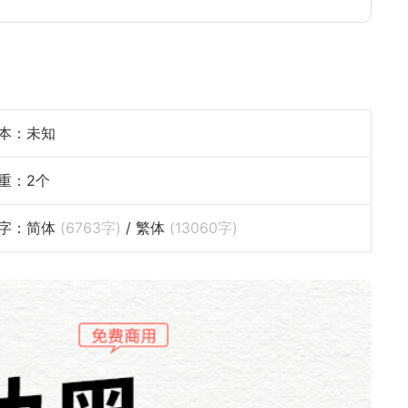
本：未知
重：2个
字：简体
(
6763
字)
/ 繁体
(
13060
字)