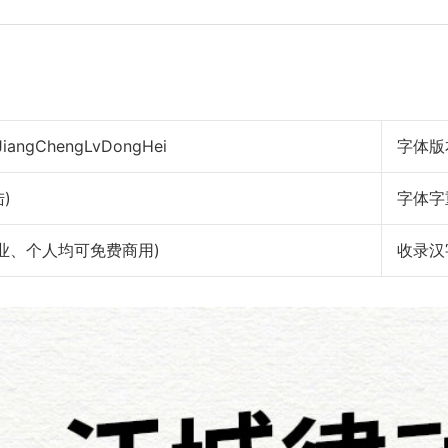
ngChengLvDongHei
字体版
)
字体字
权： 作者声明 (企业、个人均可免费商用)
收录汉