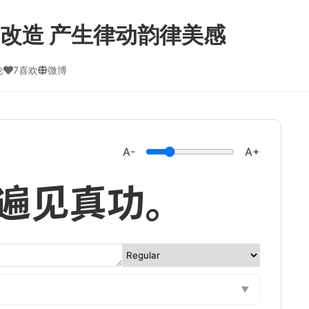
改造 产生律动韵律美感
论
7喜欢
微博
A-
A+
遍见真功。
▼