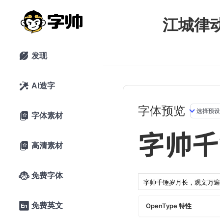
江城律
发现

AI造字

字体预览
字体素材

字帅千
高清素材

免费字体

免费英文

OpenType 特性