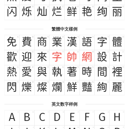
闪
烁
灿
烂
鲜
艳
绚
丽
闪
烁
灿
烂
鲜
艳
绚
丽
繁體中文樣例
免
費
商
業
漢
語
字
體
免
費
商
業
漢
語
字
體
歡
迎
來
字
帥
網
設
計
歡
迎
來
字
帥
網
設
計
熱
愛
與
執
著
時
間
裡
熱
愛
與
執
著
時
間
裡
閃
爍
燦
爛
鮮
豔
絢
麗
閃
爍
燦
爛
鮮
豔
絢
麗
英文数字样例
A
B
C
D
E
F
G
H
A
B
C
D
E
F
G
H
I
J
K
L
M
N
O
P