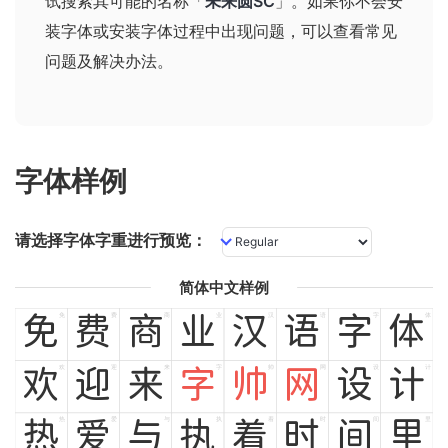
试搜索其可能的名称
「
未来圆SC
」
。如果你不会安
装字体或安装字体过程中出现问题，可以查看
常见
问题及解决办法
。
字体样例
请选择字体字重进行预览：
简体中文样例
免
费
商
业
汉
语
字
体
免
费
商
业
汉
语
字
体
欢
迎
来
字
帅
网
设
计
欢
迎
来
字
帅
网
设
计
热
爱
与
执
着
时
间
里
热
爱
与
执
着
时
间
里