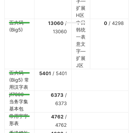
字—
扩展
H区
五大码
中日
13060
/
0
/
4298
(Big5)
韩统
13060
一表
意文
字—
扩展
J区
五大码
5401
/
5401
(Big5) 常
用汉字表
jf7000
6373
/
当务字集
6373
基本包
常用字字
4762
/
形表
4762