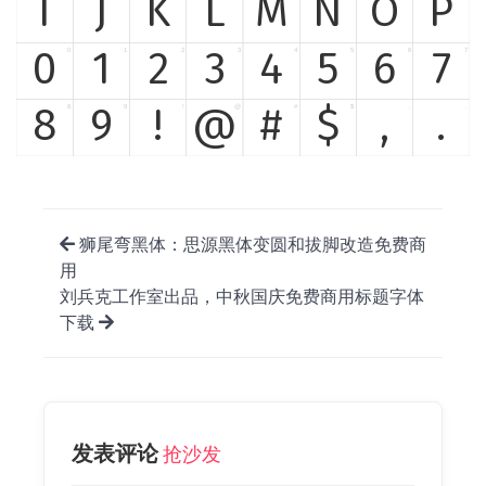
I
J
K
L
M
N
O
P
0
1
2
3
4
5
6
7
0
1
2
3
4
5
6
7
8
9
!
@
#
$
,
.
8
9
!
@
#
$
,
.
狮尾弯黑体：思源黑体变圆和拔脚改造免费商
用
刘兵克工作室出品，中秋国庆免费商用标题字体
下载
发表评论
抢沙发