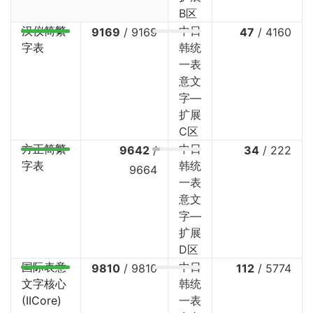
B区
汉仪简繁
中日
9169
/
9169
47
/
4160
字表
韩统
一表
意文
字—
扩展
C区
方正简繁
中日
9642
/
34
/
222
字表
韩统
9664
一表
意文
字—
扩展
D区
国际表意
中日
9810
/
9810
112
/
5774
文字核心
韩统
(IICore)
一表