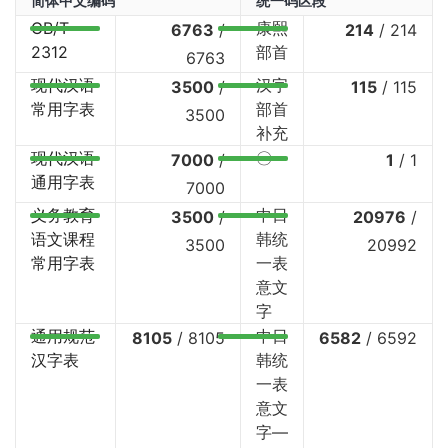
简体中文编码
统一码区段
GB/T
康熙
6763
/
214
/
214
2312
部首
6763
现代汉语
汉字
3500
/
115
/
115
常用字表
部首
3500
补充
现代汉语
〇
7000
/
1
/
1
通用字表
7000
义务教育
中日
3500
/
20976
/
语文课程
韩统
3500
20992
常用字表
一表
意文
字
通用规范
中日
8105
/
8105
6582
/
6592
汉字表
韩统
一表
意文
字—