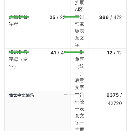
扩展
A区
汉语拼音
中日
25
/
25
366
/
472
字母
韩兼
容表
意文
字
汉语拼音
⤷非
41
/
41
12
/
12
字母（专
兼容
业）
（统
一）
表意
文字
中日
6375
/
简繁中文编码
韩统
42720
一表
意文
字—
扩展