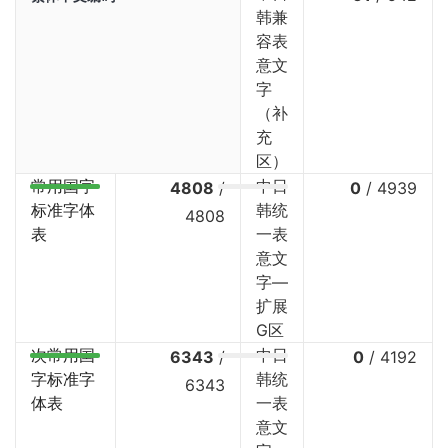
韩兼
容表
意文
字
（补
充
区）
常用国字
中日
4808
/
0
/
4939
标准字体
韩统
4808
表
一表
意文
字—
扩展
G区
次常用国
中日
6343
/
0
/
4192
字标准字
韩统
6343
体表
一表
意文