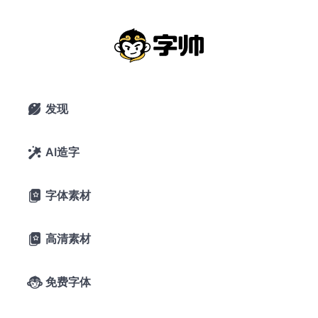
未来圆：皎皎白驹 其人如玉 基于未来
荧黑改造更加简明现代圆体
2020年9月13日
42,407 浏览
0 下载
发现

20条评论
67喜欢
微信公众号
AI造字

字体素材

A-
A+
字体预览
高清素材

字帅千锤岁月
免费字体

长，观文万遍