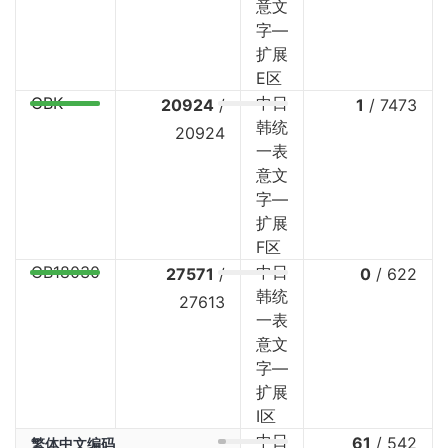
意文
字—
扩展
E区
GBK
中日
20924
/
1
/
7473
韩统
20924
一表
意文
字—
扩展
F区
GB18030
中日
27571
/
0
/
622
韩统
27613
一表
意文
字—
扩展
I区
中日
61
/
542
繁体中文编码