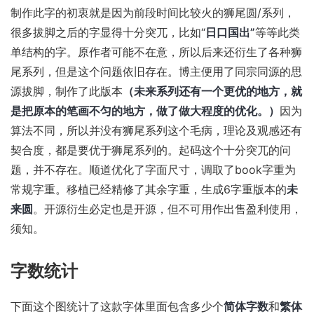
制作此字的初衷就是因为前段时间比较火的狮尾圆/系列，
很多拔脚之后的字显得十分突兀，比如“
日口国出”
等等此类
单结构的字。原作者可能不在意，所以后来还衍生了各种狮
尾系列，但是这个问题依旧存在。博主便用了同宗同源的思
源拔脚，制作了此版本
（未来系列还有一个更优的地方，就
是把原本的笔画不匀的地方，做了做大程度的优化。）
因为
算法不同，所以并没有狮尾系列这个毛病，理论及观感还有
契合度，都是要优于狮尾系列的。起码这个十分突兀的问
题，并不存在。顺道优化了字面尺寸，调取了book字重为
常规字重。移植已经精修了其余字重，生成6字重版本的
未
来圆
。开源衍生必定也是开源，但不可用作出售盈利使用，
须知。
字数统计
下面这个图统计了这款字体里面包含多少个
简体字数
和
繁体