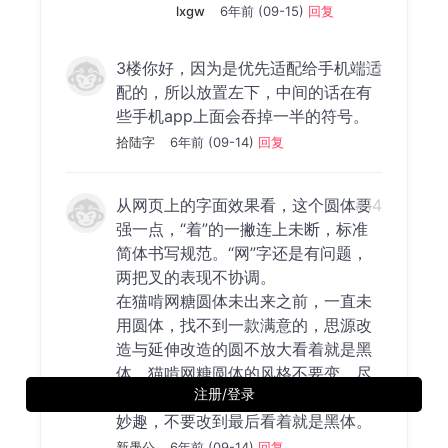
lxgw
6年前 (09-15)
回复
3楼你好，因为是优先适配给手机端适
#13
配的，所以放置左下，中间的话在有
些手机app上面会吞掉一半的符号。
拾陆字
6年前 (09-14)
回复
从网页上的字面效果看，这个圆体要
#14
强一点，“着”的一撇连上未断，标准
简体书写规范。“网”字还是有问题，
两把叉的表现不协调。
在猫啃网糖圆体未出来之前，一直未
用圆体，找不到一款满意的，思源改
造与延伸改造的圆不放大看着就是黑
体。猫啃网糖圆体的风格不要变，尽
注册/登录
管有些字不是简体书写规范，但自有
妙趣，不要改到最后看着就是黑体。
新愚公
6年前 (09-14)
回复