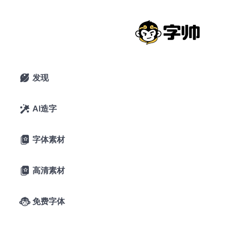
台湾圆体：Jf open粉圆与思源黑体改
造字合体字形
2020年6月10日
24,673 浏览
0 下载
发现

6条评论
19喜欢
Max的每一天
AI造字

字体素材

A-
A+
字体预览
高清素材

字帅千锤岁月
免费字体

长，观文万遍