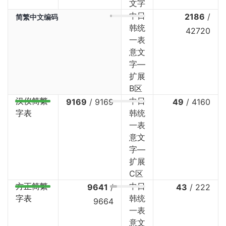
文字
中日
2186
/
简繁中文编码
韩统
42720
一表
意文
字—
扩展
B区
汉仪简繁
中日
9169
/
9169
49
/
4160
字表
韩统
一表
意文
字—
扩展
C区
方正简繁
中日
9641
/
43
/
222
字表
韩统
9664
一表
意文