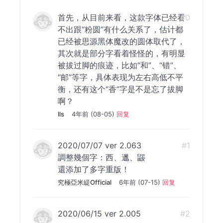
首先，从目前来看，这款字体已经看
#0
不出跟“粉圆”有什么关系了，估计都
已经被思源黑体魔改的圆体取代了，
其次就是部分字看着怪怪的，有明显
被拔过脚的痕迹，比如“和”、“错”、
“邮”等字，具体表现为左右高低不平
衡，还有这个“香”字是不是忘了拔脚
啊？
lls
4年前 (08-05)
回复
2020/07/07 ver 2.063
#1
調整幾個字：西、邋、鼹
還添加了多字重版！
究極亞米緹Official
6年前 (07-15)
回复
2020/06/15 ver 2.005
#2