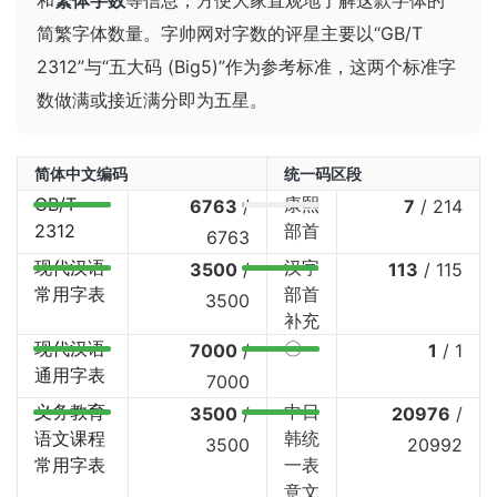
和
繁体字数
等信息，方便大家直观地了解这款字体的
简繁字体数量。字帅网对字数的评星主要以“GB/T
2312”与“五大码 (Big5)”作为参考标准，这两个标准字
数做满或接近满分即为五星。
简体中文编码
统一码区段
GB/T
康熙
6763
/
7
/
214
2312
部首
6763
现代汉语
汉字
3500
/
113
/
115
常用字表
部首
3500
补充
现代汉语
〇
7000
/
1
/
1
通用字表
7000
义务教育
中日
3500
/
20976
/
语文课程
韩统
3500
20992
常用字表
一表
意文