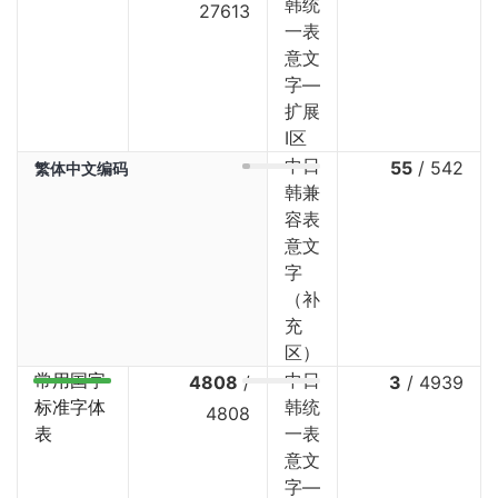
韩统
27613
一表
意文
字—
扩展
I区
中日
55
/
542
繁体中文编码
韩兼
容表
意文
字
（补
充
区）
常用国字
中日
4808
/
3
/
4939
标准字体
韩统
4808
表
一表
意文
字—