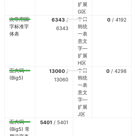
扩展
G区
次常用国
中日
6343
/
0
/
4192
字标准字
韩统
6343
体表
一表
意文
字—
扩展
H区
五大码
中日
13060
/
0
/
4298
(Big5)
韩统
13060
一表
意文
字—
扩展
J区
五大码
5401
/
5401
(Big5) 常