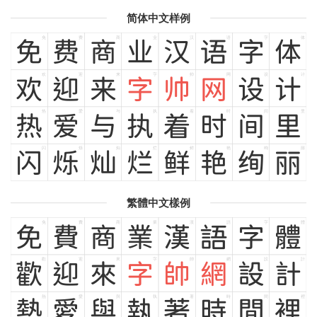
简体中文样例
免
费
商
业
汉
语
字
体
免
费
商
业
汉
语
字
体
欢
迎
来
字
帅
网
设
计
欢
迎
来
字
帅
网
设
计
热
爱
与
执
着
时
间
里
热
爱
与
执
着
时
间
里
闪
烁
灿
烂
鲜
艳
绚
丽
闪
烁
灿
烂
鲜
艳
绚
丽
繁體中文樣例
免
費
商
業
漢
語
字
體
免
費
商
業
漢
語
字
體
歡
迎
來
字
帥
網
設
計
歡
迎
來
字
帥
網
設
計
熱
愛
與
執
著
時
間
裡
熱
愛
與
執
著
時
間
裡