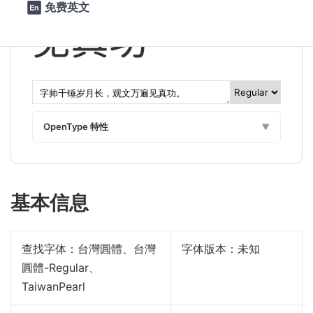
免费英文

见真功。
OpenType 特性
▼
基本信息
查找字体：
台灣圓體、台灣
字体版本：未知
圓體-Regular、
TaiwanPearl