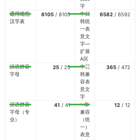
字
通用规范
中日
8105
/
8105
6582
/
6592
汉字表
韩统
一表
意文
字—
扩展
A区
汉语拼音
中日
25
/
25
365
/
472
字母
韩兼
容表
意文
字
汉语拼音
⤷非
41
/
41
12
/
12
字母（专
兼容
业）
（统
一）
表意