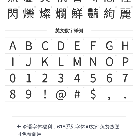
閃
爍
燦
爛
鮮
豔
絢
麗
閃
爍
燦
爛
鮮
豔
絢
麗
英文数字样例
A
B
C
D
E
F
G
H
A
B
C
D
E
F
G
H
I
J
K
L
M
N
O
P
I
J
K
L
M
N
O
P
0
1
2
3
4
5
6
7
0
1
2
3
4
5
6
7
8
9
!
@
#
$
,
.
8
9
!
@
#
$
,
.
令语字体福利，618系列字体AI文件免费放送
可免费商用