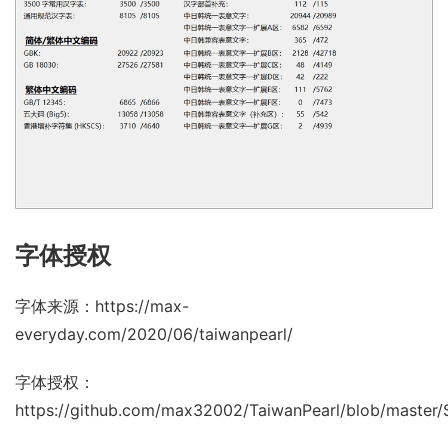
字体授权
字体来源：
https://max-
everyday.com/2020/06/taiwanpearl/
字体授权：
https://github.com/max32002/TaiwanPearl/blob/master/SI