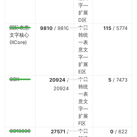
字—
扩展
D区
国际表意
中日
9810
/
9810
115
/
5774
文字核心
韩统
(IICore)
一表
意文
字—
扩展
E区
GBK
中日
20924
/
5
/
7473
韩统
20924
一表
意文
字—
扩展
F区
GB18030
中日
27571
/
0
/
622