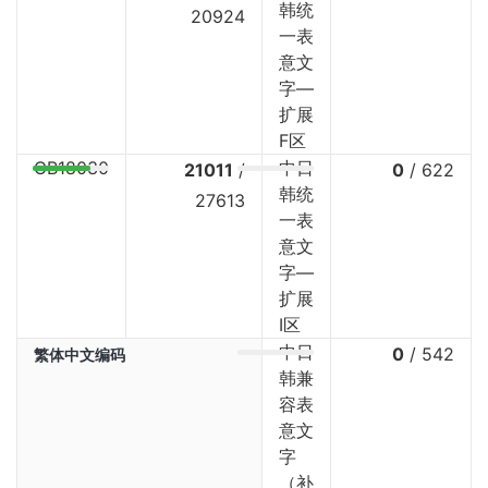
韩统
20924
一表
意文
字—
扩展
F区
GB18030
中日
21011
/
0
/
622
韩统
27613
一表
意文
字—
扩展
I区
中日
0
/
542
繁体中文编码
韩兼
容表
意文
字
（补