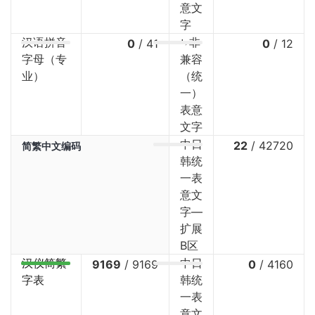
意文
字
汉语拼音
⤷非
0
/
41
0
/
12
字母（专
兼容
业）
（统
一）
表意
文字
中日
22
/
42720
简繁中文编码
韩统
一表
意文
字—
扩展
B区
汉仪简繁
中日
9169
/
9169
0
/
4160
字表
韩统
一表
意文