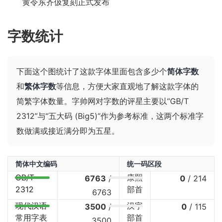
黄令东齐伋复刻正式发布
字数统计
下面这个图统计了这款字体里面包含多少个
简体字数
和
繁体字数
等信息，方便大家直观地了解这款字体的
简繁字体数量。字帅网对字数的评星主要以“GB/T
2312”与“五大码 (Big5)”作为参考标准，这两个标准字
数做满或接近满分即为五星。
简体中文编码
统一码区段
GB/T
康熙
6763
/
0
/
214
2312
部首
6763
现代汉语
汉字
3500
/
0
/
115
常用字表
部首
3500