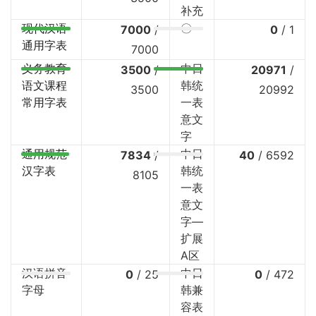
补充
现代汉语
〇
7000
/
0
/
1
通用字表
7000
义务教育
中日
3500
/
20971
/
语文课程
韩统
3500
20992
常用字表
一表
意文
字
通用规范
中日
7834
/
40
/
6592
汉字表
韩统
8105
一表
意文
字—
扩展
A区
汉语拼音
中日
0
/
25
0
/
472
字母
韩兼
容表