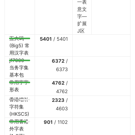
一表
意文
字—
扩展
J区
五大码
5401
/
5401
(Big5) 常
用汉字表
jf7000
6372
/
当务字集
6373
基本包
常用字字
4762
/
形表
4762
香港增补
2323
/
字符集
4603
(HKSCS)
常用香港
901
/
1102
外字表