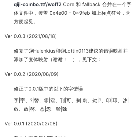
qiji-combo.ttf/woff2
Core 和 fallback 合并在一个字
体文件中，覆盖 0x4e00 – 0x9feb 加上标点符号，为
方便起见。
Ver 0.0.3 (2021/08/18)
修复了
@Hulenkius
和
@Lottin0113
建议的错误映射并
添加了变体映射（谢谢！！），见下文：
Ver 0.0.2 (2020/08/09)
修正了0.0.1版中的以下的字错误
字|宇、?|替、霏|霑、刊|可、剌|刺、勑|?、卬|卭、啓|
啟、啟|啓、怂|怱、斡|榦
Ver 0.0.1 (2020/02/08)