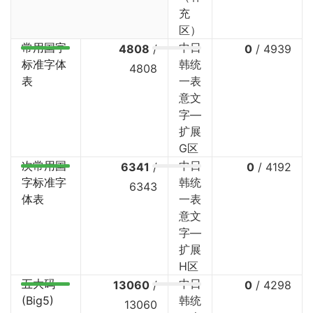
充
区）
常用国字
中日
4808
/
0
/
4939
标准字体
韩统
4808
表
一表
意文
字—
扩展
G区
次常用国
中日
6341
/
0
/
4192
字标准字
韩统
6343
体表
一表
意文
字—
扩展
H区
五大码
中日
13060
/
0
/
4298
(Big5)
韩统
13060