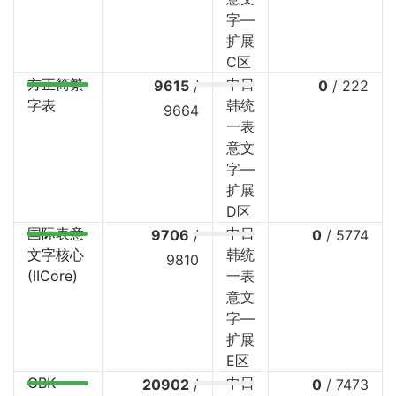
字—
扩展
C区
方正简繁
中日
9615
/
0
/
222
字表
韩统
9664
一表
意文
字—
扩展
D区
国际表意
中日
9706
/
0
/
5774
文字核心
韩统
9810
(IICore)
一表
意文
字—
扩展
E区
GBK
中日
20902
/
0
/
7473