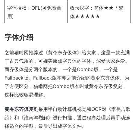
字体授权：
OFL
(可免费商
收录汉字：简体★★ / 繁
用)
体★★★★★
字体介绍
之前猫啃网推荐过《
黄令东齐伋体
》给大家，这是一款充满
了古典气质的，可媲美康熙字典体的字体，深受大家喜爱。
而齐伋体是分两个版本的，一个是Combo版，一个是
Fallback版。Fallback版本即之前介绍的
黄令东齐伋体
。为
了方便区分，猫啃网把Combo版本叫做
黄令东齐伋复刻
，
这样比较容易理解。
黄令东齐伋复刻
采用半自动计算机视觉和OCR对
《李長吉歌
詩》
和
《淮南鴻烈解》
进行扫描，通过程序处理后再手动选
择适合的字型，最后导出成字体文件。