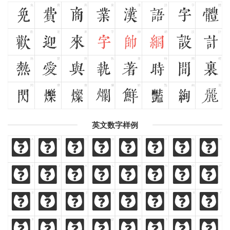
免
費
商
業
漢
語
字
體
免
費
商
業
漢
語
字
體
歡
迎
來
字
帥
網
設
計
歡
迎
來
字
帥
網
設
計
熱
愛
與
執
著
時
間
裡
熱
愛
與
執
著
時
間
裡
閃
爍
燦
爛
鮮
豔
絢
麗
閃
爍
燦
爛
鮮
豔
絢
麗
英文数字样例
A
B
C
D
E
F
G
H
A
B
C
D
E
F
G
H
I
J
K
L
M
N
O
P
I
J
K
L
M
N
O
P
0
1
2
3
4
5
6
7
0
1
2
3
4
5
6
7
8
9
!
@
#
$
,
.
8
9
!
@
#
$
,
.