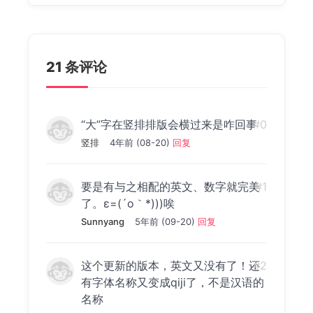
21 条评论
“大”字在竖排排版会横过来是咋回事
#0
竖排
4年前 (08-20)
回复
要是有与之相配的英文、数字就完美
#1
了。ε=(´ο｀*)))唉
Sunnyang
5年前 (09-20)
回复
这个更新的版本，英文又没有了！还
#2
有字体名称又变成qiji了，不是汉语的
名称