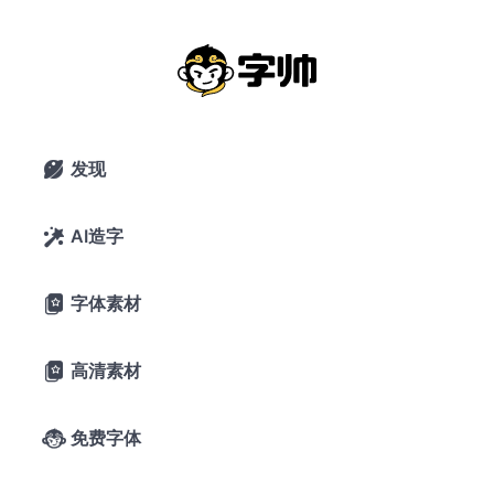
黄令东齐伋复刻：精品华夏文字传承复
刻字体免费商用
2020年3月9日
52,847 浏览
0 下载
发现

21条评论
66喜欢
GitHub
AI造字

字体素材

A-
A+
字体预览
高清素材

字帅千锤岁月
免费字体

长，观文万遍见