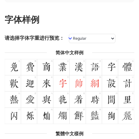
字体样例
请选择字体字重进行预览：
简体中文样例
免
费
商
业
汉
语
字
体
免
费
商
业
汉
语
字
体
欢
迎
来
字
帅
网
设
计
欢
迎
来
字
帅
网
设
计
热
爱
与
执
着
时
间
里
热
爱
与
执
着
时
间
里
闪
烁
灿
烂
鲜
艳
绚
丽
闪
烁
灿
烂
鲜
艳
绚
丽
繁體中文樣例