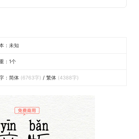
本：未知
重：1个
字：简体
(
6763
字)
/ 繁体
(
4388
字)