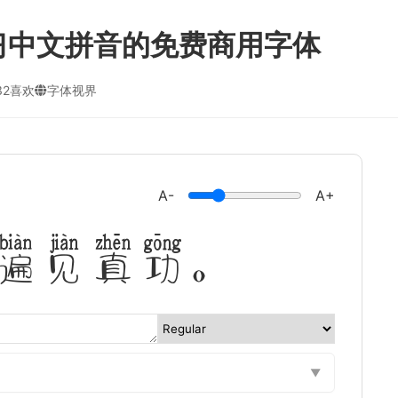
习中文拼音的免费商用字体
32喜欢
字体视界
A-
A+
遍见真功。
▼