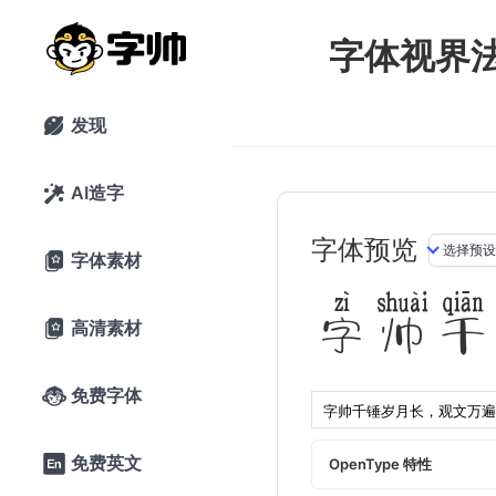
字体视界
发现

AI造字

字体预览
字体素材

字帅千
高清素材

免费字体

免费英文

OpenType 特性