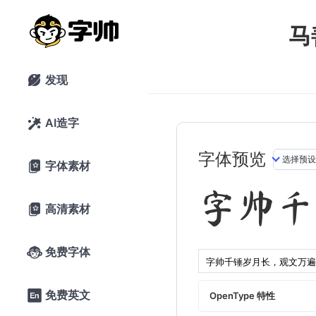
马
发现

AI造字

字体预览
字体素材

字帅千
高清素材

免费字体

免费英文

OpenType 特性