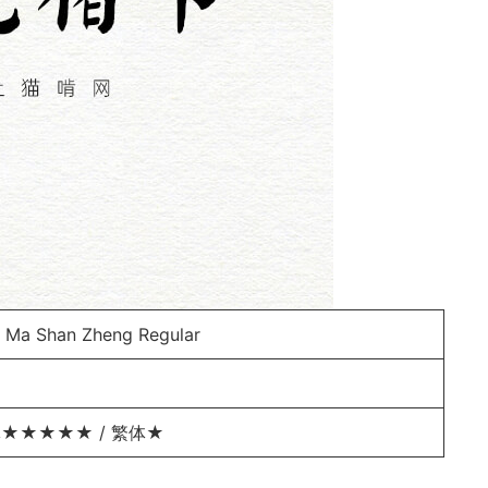
 Shan Zheng Regular
★★★★★ / 繁体★