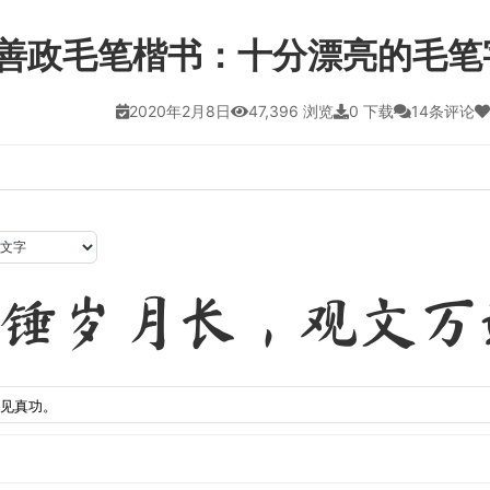
善政毛笔楷书：十分漂亮的毛笔
2020年2月8日
47,396 浏览
0 下载
14条评论
锤岁月长，观文万