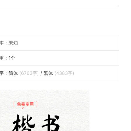
本：未知
重：1个
字：简体
(
6763
字)
/ 繁体
(
4383
字)