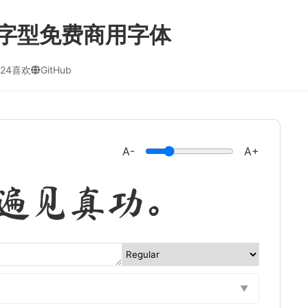
字型免费商用字体
24喜欢
GitHub
A-
A+
遍见真功。
▼