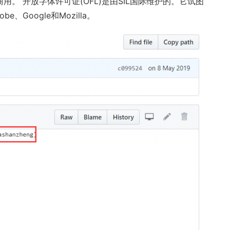
。 开放字体许可证(OFL)是由SIL国际维护的。它试图
oogle和Mozilla。