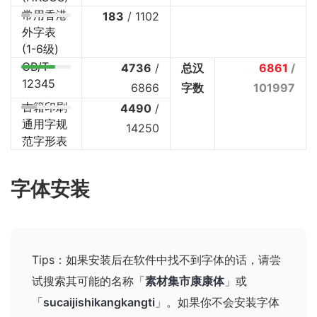
常用香港
183
/
1102
外字表
(1-6级)
GB/T
4736
/
总汉
6861
/
12345
6866
字数
101997
古籍印刷
4490
/
通用字规
14250
范字形表
字体安装
Tips：如果安装后在软件中找不到字体的话，请尝
试搜索其可能的名称
「
素材集市康康体
」或
「
sucaijishikangkangti
」
。如果你不会安装字体