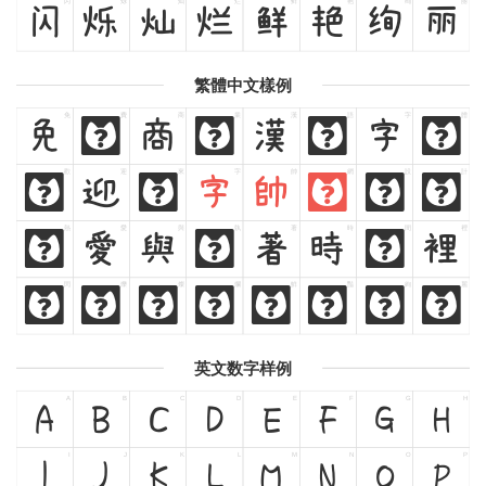
闪
烁
灿
烂
鲜
艳
绚
丽
闪
烁
灿
烂
鲜
艳
绚
丽
繁體中文樣例
免
費
商
業
漢
語
字
體
免
費
商
業
漢
語
字
體
歡
迎
來
字
帥
網
設
計
歡
迎
來
字
帥
網
設
計
熱
愛
與
執
著
時
間
裡
熱
愛
與
執
著
時
間
裡
閃
爍
燦
爛
鮮
豔
絢
麗
閃
爍
燦
爛
鮮
豔
絢
麗
英文数字样例
A
B
C
D
E
F
G
H
A
B
C
D
E
F
G
H
I
J
K
L
M
N
O
P
I
J
K
L
M
N
O
P