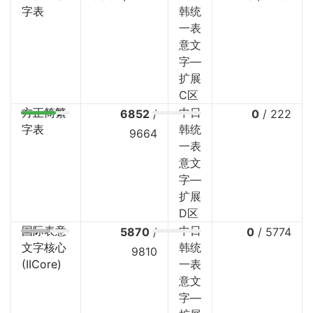
字表
韩统
一表
意文
字—
扩展
C区
方正简繁
中日
6852
/
0
/
222
字表
韩统
9664
一表
意文
字—
扩展
D区
国际表意
中日
5870
/
0
/
5774
文字核心
韩统
9810
(IICore)
一表
意文
字—