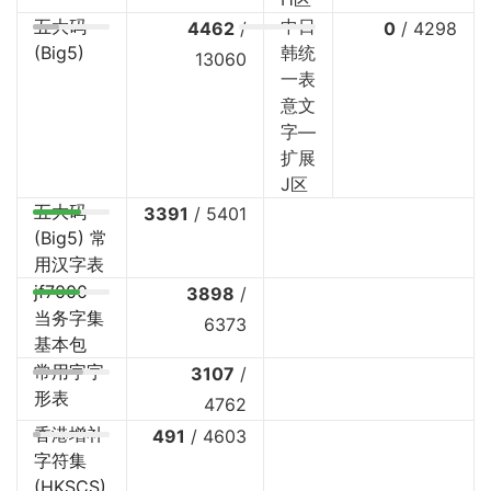
五大码
中日
4462
/
0
/
4298
(Big5)
韩统
13060
一表
意文
字—
扩展
J区
五大码
3391
/
5401
(Big5) 常
用汉字表
jf7000
3898
/
当务字集
6373
基本包
常用字字
3107
/
形表
4762
香港增补
491
/
4603
字符集
(HKSCS)