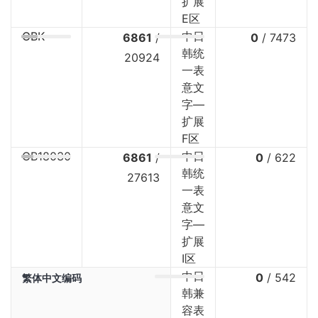
扩展
E区
GBK
中日
6861
/
0
/
7473
韩统
20924
一表
意文
字—
扩展
F区
GB18030
中日
6861
/
0
/
622
韩统
27613
一表
意文
字—
扩展
I区
中日
0
/
542
繁体中文编码
韩兼
容表