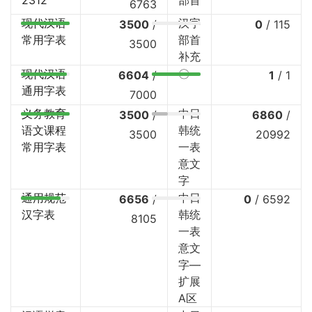
6763
现代汉语
汉字
3500
/
0
/
115
常用字表
部首
3500
补充
现代汉语
〇
6604
/
1
/
1
通用字表
7000
义务教育
中日
3500
/
6860
/
语文课程
韩统
3500
20992
常用字表
一表
意文
字
通用规范
中日
6656
/
0
/
6592
汉字表
韩统
8105
一表
意文
字—
扩展
A区