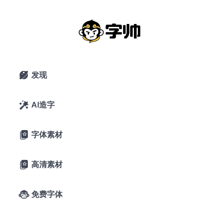
素材集市康康体：素材集市首款原创可
爱手写字体免费商用
2020年2月3日
32,469 浏览
0 下载
发现

8条评论
24喜欢
素材集市
AI造字

字体素材

A-
A+
字体预览
高清素材

字帅千锤岁月
免费字体

长，观文万遍