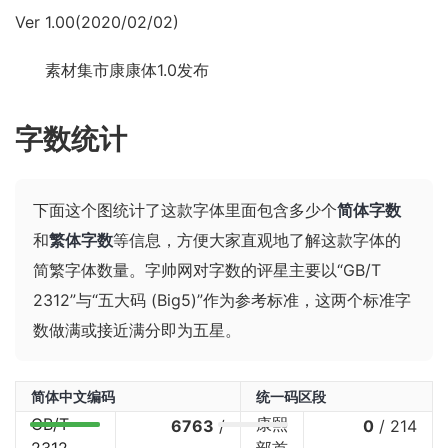
Ver 1.00(2020/02/02)
素材集市康康体1.0发布
字数统计
下面这个图统计了这款字体里面包含多少个
简体字数
和
繁体字数
等信息，方便大家直观地了解这款字体的
简繁字体数量。字帅网对字数的评星主要以“GB/T
2312”与“五大码 (Big5)”作为参考标准，这两个标准字
数做满或接近满分即为五星。
简体中文编码
统一码区段
GB/T
康熙
6763
/
0
/
214
2312
部首