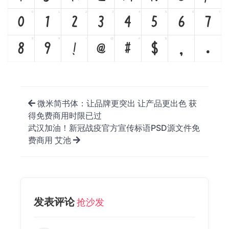
0
1
2
3
4
5
6
7
0
1
2
3
4
5
6
7
8
9
!
@
#
$
,
.
8
9
!
@
#
$
,
.
微米简书体：让品牌更突出 让产品更出色 获
得免费商用时限已过
武汉加油！新冠战疫官方宣传标语PSD源文件免
费商用 艾池
发表评论
抢沙发