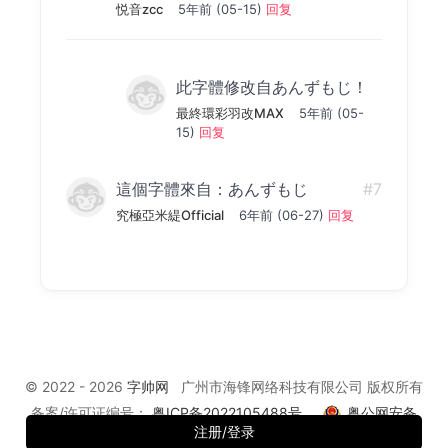
悦音zcc
5年前 (05-15)
回复
此字體修改自あんずもじ！
最終環彩羽改MAX
5年前 (05-
15)
回复
這個字體來自：あんずもじ
#7
究極亞米緹Official
6年前 (06-27)
回复
© 2022 - 2026
字帅网
广州市海锋网络科技有限公司 版权所有
备案/许可证编号：
粤ICP备2022105488号
粤公网安备
注册/登录
44010602010900号