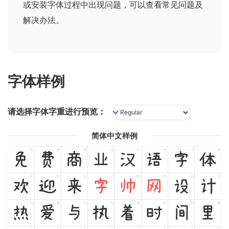
或安装字体过程中出现问题，可以查看
常见问题及
解决办法
。
字体样例
请选择字体字重进行预览：
简体中文样例
免
费
商
业
汉
语
字
体
免
费
商
业
汉
语
字
体
欢
迎
来
字
帅
网
设
计
欢
迎
来
字
帅
网
设
计
热
爱
与
执
着
时
间
里
热
爱
与
执
着
时
间
里