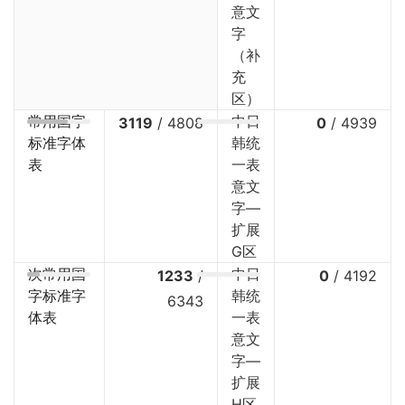
意文
字
（补
充
区）
常用国字
中日
3119
/
4808
0
/
4939
标准字体
韩统
表
一表
意文
字—
扩展
G区
次常用国
中日
1233
/
0
/
4192
字标准字
韩统
6343
体表
一表
意文
字—
扩展
H区