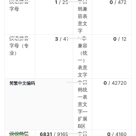
汉语拼音
中日
1
/
25
0
/
472
字母
韩兼
容表
意文
字
汉语拼音
⤷非
3
/
41
0
/
12
字母（专
兼容
业）
（统
一）
表意
文字
中日
0
/
42720
简繁中文编码
韩统
一表
意文
字—
扩展
B区
汉仪简繁
中日
6831
/
9169
0
/
4160