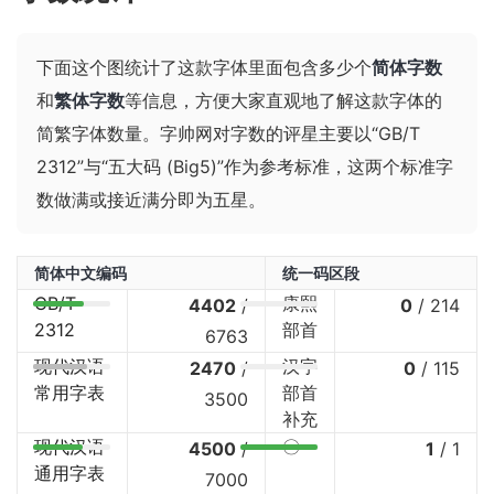
下面这个图统计了这款字体里面包含多少个
简体字数
和
繁体字数
等信息，方便大家直观地了解这款字体的
简繁字体数量。字帅网对字数的评星主要以“GB/T
2312”与“五大码 (Big5)”作为参考标准，这两个标准字
数做满或接近满分即为五星。
简体中文编码
统一码区段
GB/T
康熙
4402
/
0
/
214
2312
部首
6763
现代汉语
汉字
2470
/
0
/
115
常用字表
部首
3500
补充
现代汉语
〇
4500
/
1
/
1
通用字表
7000