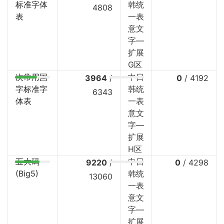
标准字体
韩统
4808
表
一表
意文
字—
扩展
G区
次常用国
中日
3964
/
0
/
4192
字标准字
韩统
6343
体表
一表
意文
字—
扩展
H区
五大码
中日
9220
/
0
/
4298
(Big5)
韩统
13060
一表
意文
字—
扩展