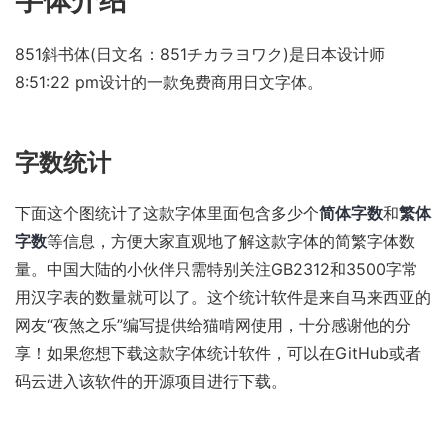
字体介绍
851斜书体(日文名：851チカラヨワク)是日本设计师
8:51:22 pm设计的一款免费商用日文字体。
字数统计
下面这个图统计了这款字体里面包含多少个
简体字数
和
繁体
字数
等信息，方便大家直观地了解这款字体的简繁字体数
量。中国大陆的小伙伴只需特别关注GB2312和3500字常
用汉字表的数量就可以了。这个统计软件是来自马来西亚的
网友“夜煞之乐”编写提供给猫啃网使用，十分感谢他的分
享！如果您想下载这款字体统计软件，可以在
GitHub
或者
码云
进入该软件的开源项目进行下载。