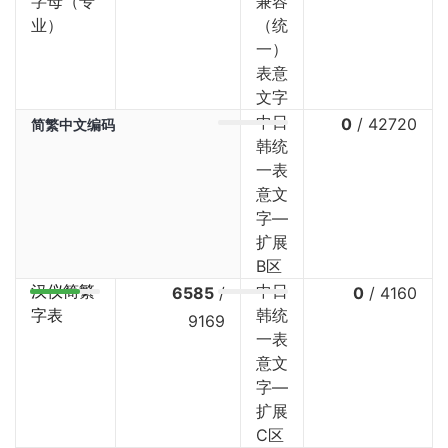
字母（专
兼容
业）
（统
一）
表意
文字
中日
0
/
42720
简繁中文编码
韩统
一表
意文
字—
扩展
B区
汉仪简繁
中日
6585
/
0
/
4160
字表
韩统
9169
一表
意文
字—
扩展
C区