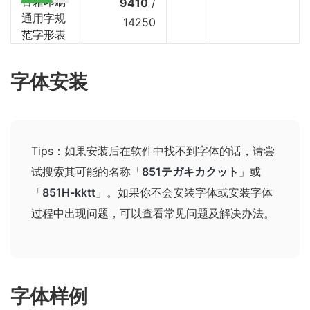
古籍印刷
9410
/
通用字规
14250
范字形表
字体安装
Tips：如果安装后在软件中找不到字体的话，请尝
试搜索其可能的名称
「
851テガキカクット
」或
「
851H-kktt
」
。如果你不会安装字体或安装字体
过程中出现问题，可以查看
常见问题及解决办法
。
字体样例