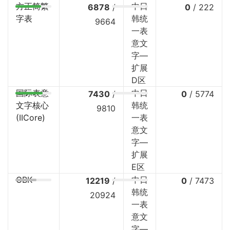
方正简繁
中日
6878
/
0
/
222
字表
韩统
9664
一表
意文
字—
扩展
D区
国际表意
中日
7430
/
0
/
5774
文字核心
韩统
9810
(IICore)
一表
意文
字—
扩展
E区
GBK
中日
12219
/
0
/
7473
韩统
20924
一表
意文
字—