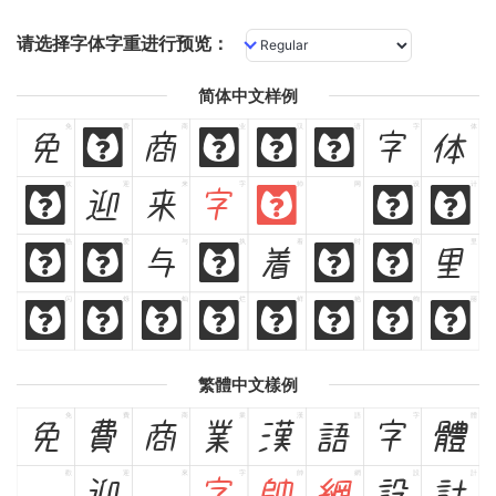
请选择字体字重进行预览：
简体中文样例
免
费
商
业
汉
语
字
体
免
费
商
业
汉
语
字
体
欢
迎
来
字
帅
网
设
计
欢
迎
来
字
帅
网
设
计
热
爱
与
执
着
时
间
里
热
爱
与
执
着
时
间
里
闪
烁
灿
烂
鲜
艳
绚
丽
闪
烁
灿
烂
鲜
艳
绚
丽
繁體中文樣例
免
費
商
業
漢
語
字
體
免
費
商
業
漢
語
字
體
歡
迎
來
字
帥
網
設
計
歡
迎
來
字
帥
網
設
計