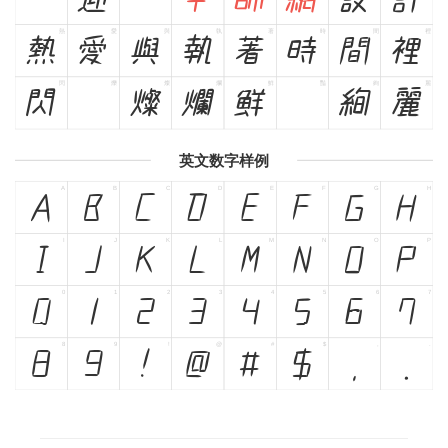
熱
愛
與
執
著
時
間
裡
熱
愛
與
執
著
時
間
裡
閃
爍
燦
爛
鮮
豔
絢
麗
閃
爍
燦
爛
鮮
豔
絢
麗
英文数字样例
A
B
C
D
E
F
G
H
A
B
C
D
E
F
G
H
I
J
K
L
M
N
O
P
I
J
K
L
M
N
O
P
0
1
2
3
4
5
6
7
0
1
2
3
4
5
6
7
8
9
!
@
#
$
,
.
8
9
!
@
#
$
,
.