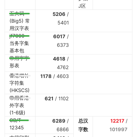
J区
五大码
5206
/
(Big5) 常
5401
用汉字表
jf7000
6017
/
当务字集
6373
基本包
常用字字
4618
/
形表
4762
香港增补
1178
/
4603
字符集
(HKSCS)
常用香港
621
/
1102
外字表
(1-6级)
GB/T
6289
/
总汉
12217
/
12345
6866
字数
101997