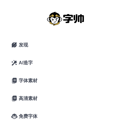
851斜书体：一款日式手写意大利斜体
免费商用日文字体
2021年11月15日
10,684 浏览
0 下载
发现

暂无评论
28喜欢
851官网
AI造字

字体素材

A-
A+
字体预览
高清素材

字帅千锤岁月
免费字体

长，观文万遍