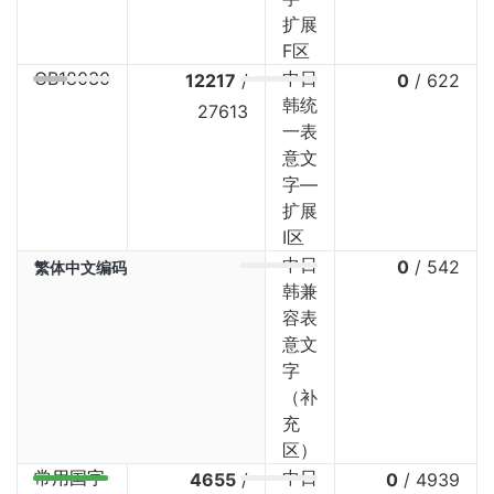
扩展
F区
GB18030
中日
12217
/
0
/
622
韩统
27613
一表
意文
字—
扩展
I区
中日
0
/
542
繁体中文编码
韩兼
容表
意文
字
（补
充
区）
常用国字
中日
4655
/
0
/
4939