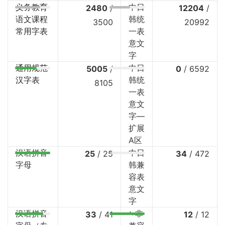
义务教育
中日
2480
/
12204
/
语文课程
韩统
3500
20992
常用字表
一表
意文
字
通用规范
中日
5005
/
0
/
6592
汉字表
韩统
8105
一表
意文
字—
扩展
A区
汉语拼音
中日
25
/
25
34
/
472
字母
韩兼
容表
意文
字
汉语拼音
⤷非
33
/
41
12
/
12