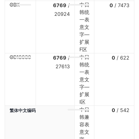
GBK
中日
6769
/
0
/
7473
韩统
20924
一表
意文
字—
扩展
F区
GB18030
中日
6769
/
0
/
622
韩统
27613
一表
意文
字—
扩展
I区
中日
0
/
542
繁体中文编码
韩兼
容表
意文