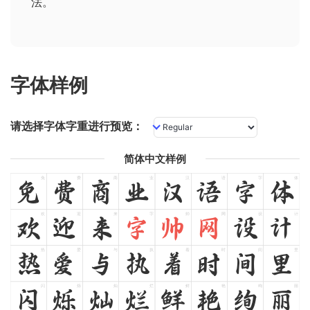
法
。
字体样例
请选择字体字重进行预览：
简体中文样例
免
费
商
业
汉
语
字
体
免
费
商
业
汉
语
字
体
欢
迎
来
字
帅
网
设
计
欢
迎
来
字
帅
网
设
计
热
爱
与
执
着
时
间
里
热
爱
与
执
着
时
间
里
闪
烁
灿
烂
鲜
艳
绚
丽
闪
烁
灿
烂
鲜
艳
绚
丽