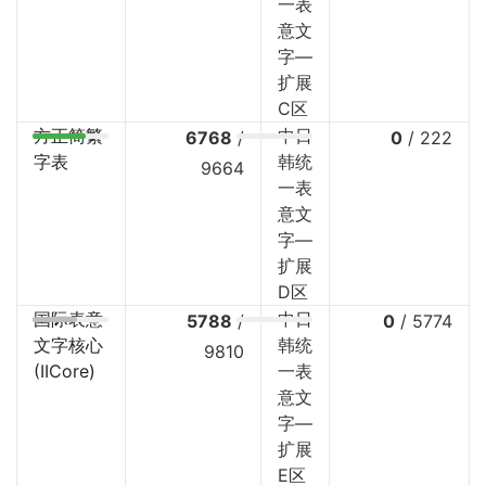
一表
意文
字—
扩展
C区
方正简繁
中日
6768
/
0
/
222
字表
韩统
9664
一表
意文
字—
扩展
D区
国际表意
中日
5788
/
0
/
5774
文字核心
韩统
9810
(IICore)
一表
意文
字—
扩展
E区