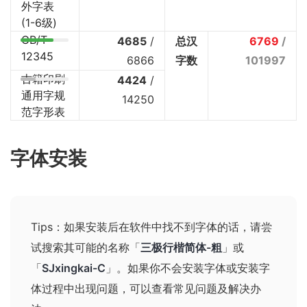
外字表
(1-6级)
GB/T
4685
/
总汉
6769
/
12345
6866
字数
101997
古籍印刷
4424
/
通用字规
14250
范字形表
字体安装
Tips：如果安装后在软件中找不到字体的话，请尝
试搜索其可能的名称
「
三极行楷简体-粗
」或
「
SJxingkai-C
」
。如果你不会安装字体或安装字
体过程中出现问题，可以查看
常见问题及解决办