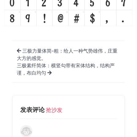
0
1
2
3
4
5
6
7
8
9
!
@
#
$
,
.
8
9
!
@
#
$
,
.
三极力量体简-粗：给人一种气势雄伟，庄重
大方的感觉。
三极素纤简体：横竖勾带有宋体结构，结构严
谨，布白均匀
发表评论
抢沙发