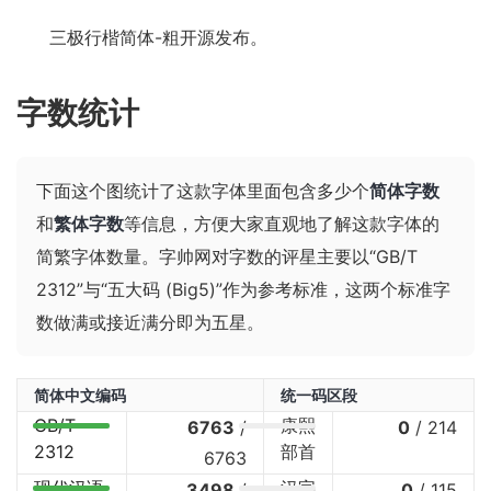
三极行楷简体-粗开源发布。
字数统计
下面这个图统计了这款字体里面包含多少个
简体字数
和
繁体字数
等信息，方便大家直观地了解这款字体的
简繁字体数量。字帅网对字数的评星主要以“GB/T
2312”与“五大码 (Big5)”作为参考标准，这两个标准字
数做满或接近满分即为五星。
简体中文编码
统一码区段
GB/T
康熙
6763
/
0
/
214
2312
部首
6763
现代汉语
汉字
3498
/
0
/
115