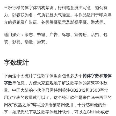
三极行楷简体字体结构紧凑，行楷笔意潇洒写意，遒劲有
力。以春联为名，气质彰显大气隆重。本作品适用于印刷媒
介的标题及广告语、各类屏幕显示及影视字幕、游戏等。
适用媒介：杂志、书籍、广告、标志、宣传册、店招、包
装、影视、动漫、游戏。
字数统计
下面这个图统计了这款字体里面包含多少个
简体字数
和
繁体
字数
等信息，方便大家直观地了解这款字体的简繁字体数
量。中国大陆的小伙伴只需特别关注GB2312和3500字常
用汉字表的数量就可以了。这个统计软件是来自马来西亚的
网友“夜煞之乐”编写提供给猫啃网使用，十分感谢他的分
享！如果您想下载这款字体统计软件，可以在
GitHub
或者