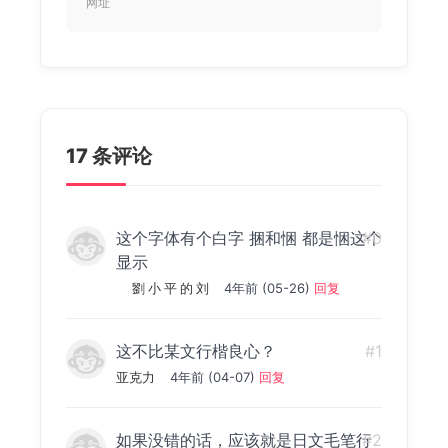
网址
17 条评论
这个字体有个白字 捆和悃 都是悃这个
#0
显示
劉 小 平 的 刘
4年前 (05-26)
回复
这不比某文行楷良心？
#1
亚克力
4年前 (04-07)
回复
如果没错的话，应该就是日文毛笔行
#2