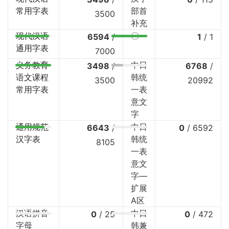
常用字表
部首
3500
补充
现代汉语
〇
6594
/
1
/
1
通用字表
7000
义务教育
中日
3498
/
6768
/
语文课程
韩统
3500
20992
常用字表
一表
意文
字
通用规范
中日
6643
/
0
/
6592
汉字表
韩统
8105
一表
意文
字—
扩展
A区
汉语拼音
中日
0
/
25
0
/
472
字母
韩兼