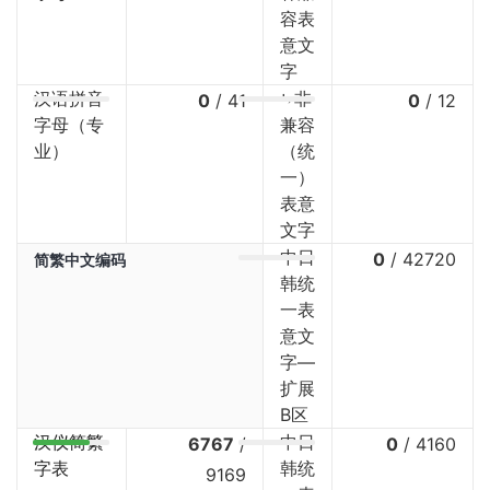
容表
意文
字
汉语拼音
⤷非
0
/
41
0
/
12
字母（专
兼容
业）
（统
一）
表意
文字
中日
0
/
42720
简繁中文编码
韩统
一表
意文
字—
扩展
B区
汉仪简繁
中日
6767
/
0
/
4160
字表
韩统
9169