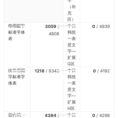
字
（补
充
区）
常用国字
中日
3059
/
0
/
4939
标准字体
韩统
4808
表
一表
意文
字—
扩展
G区
次常用国
中日
1218
/
6343
0
/
4192
字标准字
韩统
体表
一表
意文
字—
扩展
H区
五大码
中日
4384
/
0
/
4298