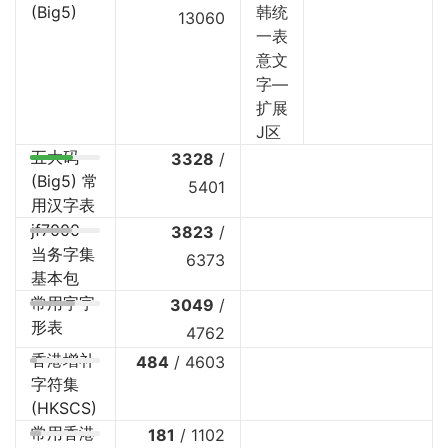
(Big5)
韩统
13060
一表
意文
字—
扩展
J区
五大码
3328
/
(Big5) 常
5401
用汉字表
jf7000
3823
/
当务字集
6373
基本包
常用字字
3049
/
形表
4762
香港增补
484
/
4603
字符集
(HKSCS)
常用香港
181
/
1102