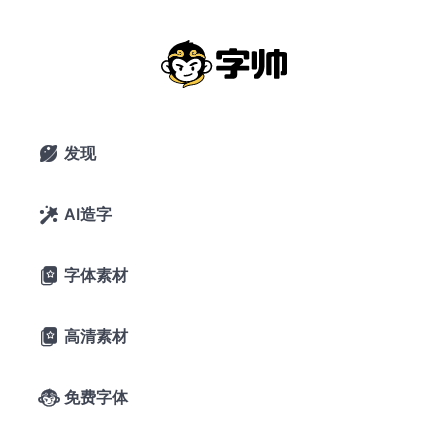
三极行楷简体-粗：行楷笔意潇洒写
意，遒劲有力。
2021年11月2日
55,100 浏览
0 下载
发现

17条评论
51喜欢
AI造字

字体素材

A-
A+
字体预览
字帅千锤岁月
高清素材

免费字体

长，观文万遍