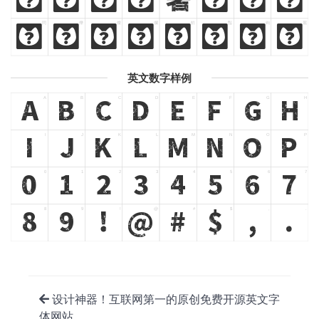
閃
爍
燦
爛
鮮
豔
絢
麗
閃
爍
燦
爛
鮮
豔
絢
麗
英文数字样例
A
B
C
D
E
F
G
H
A
B
C
D
E
F
G
H
I
J
K
L
M
N
O
P
I
J
K
L
M
N
O
P
0
1
2
3
4
5
6
7
0
1
2
3
4
5
6
7
8
9
!
@
#
$
,
.
8
9
!
@
#
$
,
.
设计神器！互联网第一的原创免费开源英文字
体网站