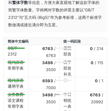
和
繁体字数
等信息，方便大家直观地了解这款字体的
简繁字体数量。字帅网对字数的评星主要以“GB/T
2312”与“五大码 (Big5)”作为参考标准，这两个标准字
数做满或接近满分即为五星。
简体中文编码
统一码区段
GB/T
康熙
6763
/
0
/
214
2312
部首
6763
现代汉语
汉字
3498
/
0
/
115
常用字表
部首
3500
补充
现代汉语
〇
6593
/
0
/
1
通用字表
7000
义务教育
中日
3498
/
6763
/
语文课程
韩统
3500
20992
常用字表
一表