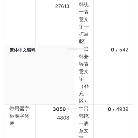
韩统
27613
一表
意文
字—
扩展
I区
中日
0
/
542
繁体中文编码
韩兼
容表
意文
字
（补
充
区）
常用国字
中日
3059
/
0
/
4939
标准字体
韩统
4808
表
一表
意文
字—