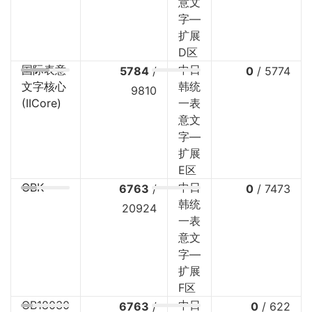
意文
字—
扩展
D区
国际表意
中日
5784
/
0
/
5774
文字核心
韩统
9810
(IICore)
一表
意文
字—
扩展
E区
GBK
中日
6763
/
0
/
7473
韩统
20924
一表
意文
字—
扩展
F区
GB18030
中日
6763
/
0
/
622