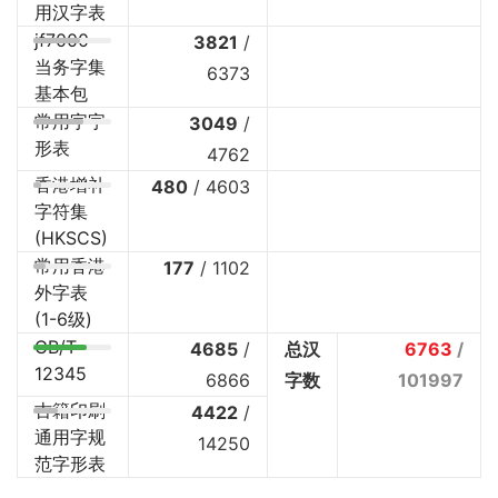
用汉字表
jf7000
3821
/
当务字集
6373
基本包
常用字字
3049
/
形表
4762
香港增补
480
/
4603
字符集
(HKSCS)
常用香港
177
/
1102
外字表
(1-6级)
GB/T
4685
/
总汉
6763
/
12345
6866
字数
101997
古籍印刷
4422
/
通用字规
14250
范字形表