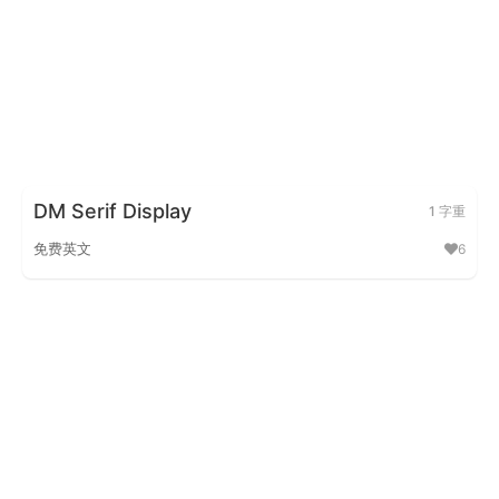
DM Serif Display
1 字重
免费英文
6
DM Serif Display