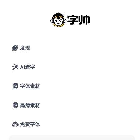
免费英文
搜索
发现

Staatliches
1 字重
AI造字

免费英文
4
字体素材

Staatliches
高清素材

免费字体
