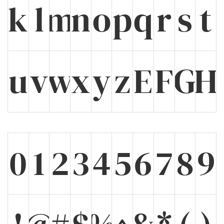
k
l
m
n
o
p
q
r
s
t
u
v
w
x
y
z
E
F
G
H
0
1
2
3
4
5
6
7
8
9