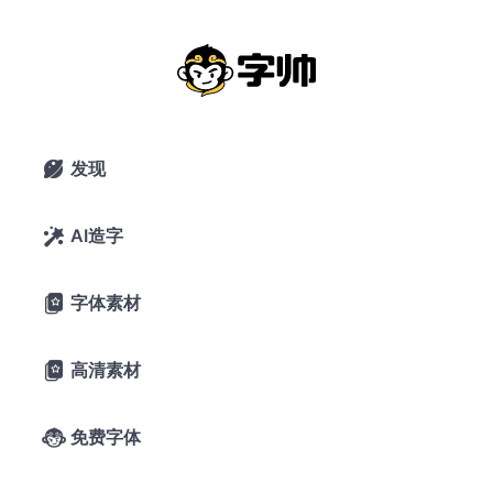
DM Serif Display
2020年8月11日
14,589 浏览
0 下载
暂无评论
发现

6喜欢
Google Fonts
AI造字

A-
A+
字体预览
字体素材

Diligence 
高清素材

climbs; 
免费字体
