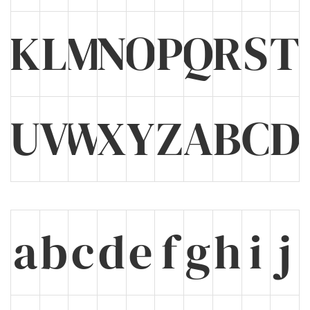
K
L
M
N
O
P
Q
R
S
T
U
V
W
X
Y
Z
A
B
C
D
a
b
c
d
e
f
g
h
i
j