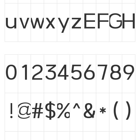
u
v
w
x
y
z
E
F
G
H
0
1
2
3
4
5
6
7
8
9
!
@
#
$
%
^
&
*
(
)