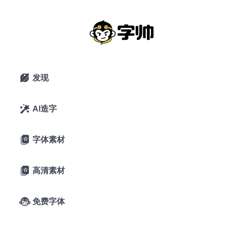
Hanchan sans
2021年2月16日
8,361 浏览
0 下载
暂无评论
发现

4喜欢
站酷
AI造字

A-
A+
字体预览
字体素材

Diligence 
高清素材

climbs; 
免费字体
