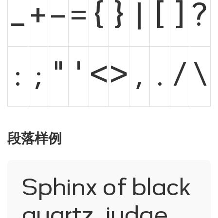
_
+
-
=
{
}
|
[
]
?
:
;
"
'
<
>
,
.
/
\
段落样例
Sphinx of black
quartz, judge