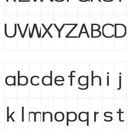
U
V
W
X
Y
Z
A
B
C
D
a
b
c
d
e
f
g
h
i
j
k
l
m
n
o
p
q
r
s
t