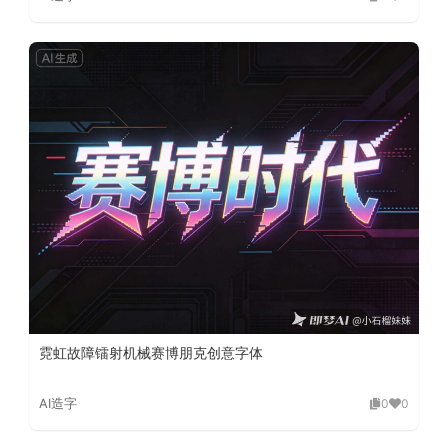
霓虹故障镭射机械赛博朋克创意字体
AI造字
0
0