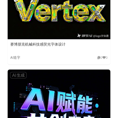
赛博朋克机械科技感荧光字体设计
AI造字
0
0