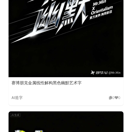
赛博朋克金属线性解构黑色幽默艺术字
AI造字
0
0