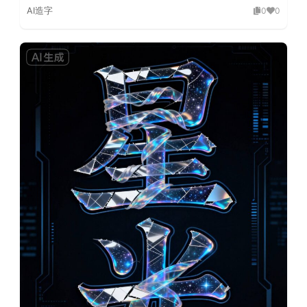
AI造字
0
0