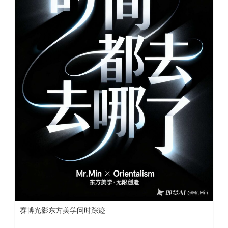
赛博光影东方美学问时踪迹