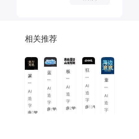
相关推荐
未
素
体
来
材
潮
狂
板
蓝
流
篆
野
刷
白
童
海
刻
飞
飞
渐
趣
AI
报
AI
图
白
AI
白
变
AI
海
字
造
章
草
造
粗
造
AI
3D
浪
体
造
中
书
字
旷
字
活
字
造
拟
式
国
字
国
13
0
泼
2
0
1
0
人
字
古
风
0
0
潮
延
实
0
0
典
书
手
伸
验
婚
法
绘
笔
创
礼
艺
毛
画
意
复
术
海
笔
潮
赛