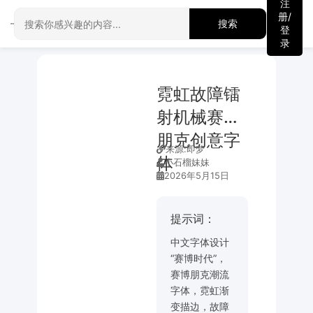
注
册/
搜索
登
录
霓虹故障镭
射机械赛博
朋克创意字
来源:
即梦
体
小石榴妹妹
2026年5月15日
提示词：
中文字体设计
“赛博时代”，
赛博朋克潮流
字体，霓虹渐
变描边，故障