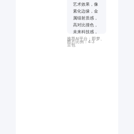
艺术效果，像
素化边缘，金
属镭射质感，
高对比撞色，
未来科技感，
推荐AI平台：
即梦
、
尖锐棱角，线
图片比例：
4:3
豆包
条破碎错落，
赛博霓虹光
晕，机械几何
切割，暗黑底
纹叠加