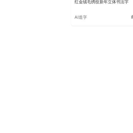
红金绒毛绣纹新年立体书法字
AI造字