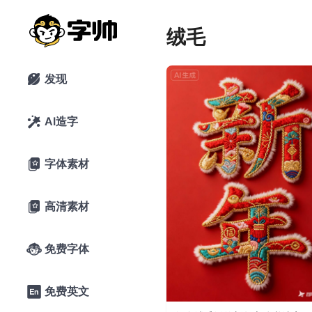
绒毛
发现

AI造字

字体素材

高清素材

免费字体

免费英文
