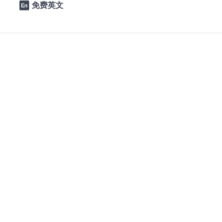
免费英文

AI造字
0
0