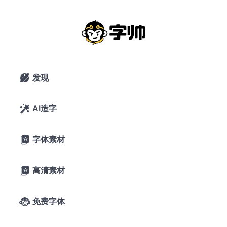
狂野
搜索
发现

AI造字

字体素材

高清素材

免费字体

狂野飞白超粗草书破局主题海报字