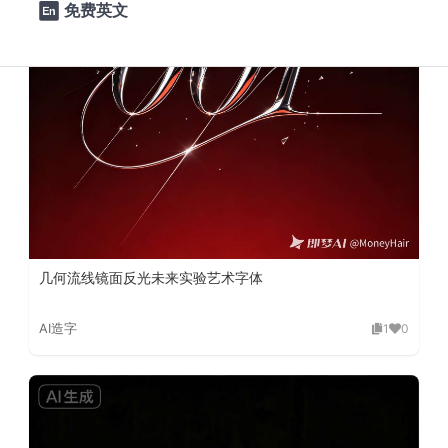
免费英文

几何流线镜面反光未来实验艺术字体
AI造字
1
0