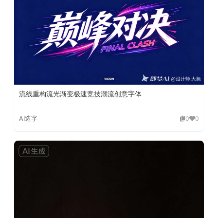
流线重构流光渐变极速竞技潮流创意字体
AI造字
0
0