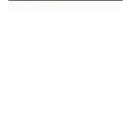
科技运动风速竞 SpeedRush 创意字体设计
AI造字
0
0
© 2022 - 2026
字帅网
广州市海锋网络科技有限公司 版权所有
备案/许可证编号：
粤ICP备2022105488号
粤公网安备
44010602010900号