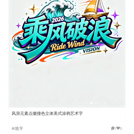
风浪元素点缀撞色立体美式涂鸦艺术字
AI造字
1
0