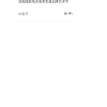
流线残影电光渐变竞速品牌艺术字
AI造字
2
0