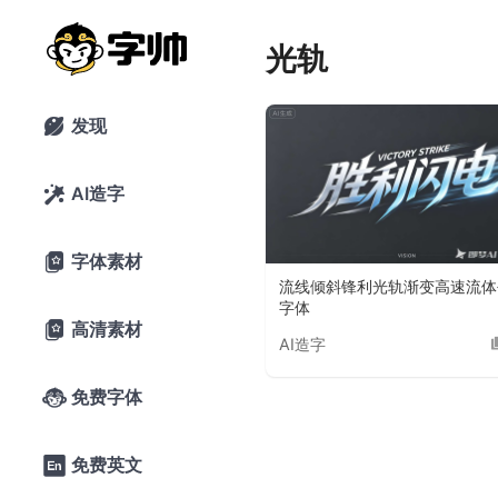
光轨
发现

AI造字

字体素材

流线倾斜锋利光轨渐变高速流体
字体
高清素材

AI造字
免费字体

免费英文
