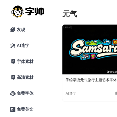
元气
发现

AI造字

字体素材

高清素材

手绘潮流元气旅行主题艺术字体
免费字体

AI造字
免费英文
