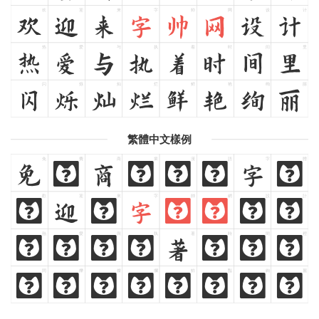
欢
迎
来
字
帅
网
设
计
欢
迎
来
字
帅
网
设
计
热
爱
与
执
着
时
间
里
热
爱
与
执
着
时
间
里
闪
烁
灿
烂
鲜
艳
绚
丽
闪
烁
灿
烂
鲜
艳
绚
丽
繁體中文樣例
免
費
商
業
漢
語
字
體
免
費
商
業
漢
語
字
體
歡
迎
來
字
帥
網
設
計
歡
迎
來
字
帥
網
設
計
熱
愛
與
執
著
時
間
裡
熱
愛
與
執
著
時
間
裡
閃
爍
燦
爛
鮮
豔
絢
麗
閃
爍
燦
爛
鮮
豔
絢
麗