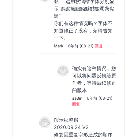
黏”，运用秋鸿楷字体分别显
示”黔默黛黜黝黟黠黢黍黎黏
黑”
你们有这种情况吗？字体不
知道修正了没有，烦请告知
一下。
Mark
6年前 (08-21)
回复
确实有这种情况，您
可以将问题反馈给原
作者，等待后续修正
的版本
sa3m
6年前 (08-21)
回复
演示秋鸿楷
2020.09.24 V2
修复因重复字形造成的顺序