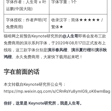
字体作者：人生哥 x 叶
字体字重：1个
运鹏(中国大陆)
字体授权：作者声明(可
收录汉字：简体★★★★★ /
免费商用)
繁体★
猫啃网之前预告Keynote研究所的
@人生哥
即将会发布三款
免费商用的演示系列字体，于2020年08月17日正式发布上
线啦，这三款字体分别是
演示春风楷
、
演示夏行楷
和
演示秋
鸿楷
。永久免费商用，大家快下载用起来吧！
字在前面的话
本文转载自Keynote研究所公众号：
https://mp.weixin.qq.com/s/CRnRsYu8ymlG9_oK6wmBag
你好，这里是 Keynote研究所，我是人生哥。