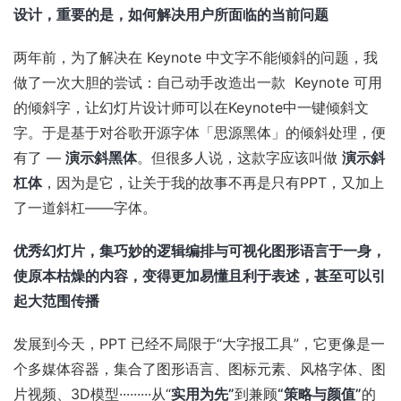
设计，重要的是，如何解决用户所面临的当前问题
两年前，为了解决在 Keynote 中文字不能倾斜的问题，我
做了一次大胆的尝试：自己动手改造出一款 Keynote 可用
的倾斜字，让幻灯片设计师可以在Keynote中一键倾斜文
字。于是基于对谷歌开源字体「思源黑体」的倾斜处理，便
有了 —
演示斜黑体
。但很多人说，这款字应该叫做
演示斜
杠体
，因为是它，让关于我的故事不再是只有PPT，又加上
了一道斜杠——字体。
优秀幻灯片，集巧妙的逻辑编排与可视化图形语言于一身，
使原本枯燥的内容，变得更加易懂且利于表述，甚至可以引
起大范围传播
发展到今天，PPT 已经不局限于“大字报工具”，它更像是一
个多媒体容器，集合了图形语言、图标元素、风格字体、图
片视频、3D模型·········从“
实用为先”
到兼顾
“策略与颜值”
的