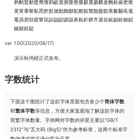
鹩鹪鹫鹬鹭鹰鹱鹳鹾鹿麂麇麈麋麒麓麝麟麦麴麸麻麽麾
黄黉黍黎黏黑黔默黛黜黝黟黠黢黥黧黩黪黯黹黻黼黾鼋
鼍鼎鼐鼓鼗鼙鼠鼢鼬鼯鼷鼹鼻鼽鼾齄齐齑齿龀龃龄龅龆
龇龈龉龊
ver 1.00(2020/08/17)
演示秋鸿楷正式发布。
字数统计
下面这个图统计了这款字体里面包含多少个
简体字数
和
繁体字数
等信息，方便大家直观地了解这款字体的
简繁字体数量。字帅网对字数的评星主要以“GB/T
2312”与“五大码 (Big5)”作为参考标准，这两个标准字
数做满或接近满分即为五星。