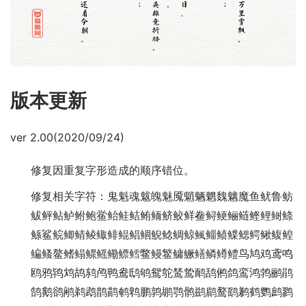
版本更新
ver 2.00(2020/09/24)
修复因重复字形造成的顺序错位。
修复相关字符：鬼魁魂魃魄魅魇魈魉魍魏魑魔鱼鱿鲁鲂
鲅鲆鲇鲈鲋鲍鲎鲐鲑鲒鲔鲕鲚鲛鲜鲞鲟鲠鲡鲢鲣鲤鲥鲦
鲧鲨鲩鲫鲭鲮鲰鲱鲲鲳鲴鲵鲶鲷鲸鲺鲻鲼鲽鳃鳄鳅鳆鳇
鳊鳋鳌鳍鳎鳏鳐鳓鳔鳕鳖鳗鳘鳙鳜鳝鳞鳟鳢鸟鸠鸡鸢鸣
鸥鸦鸨鸩鸪鸫鸬鸭鸯鸱鸲鸳鸵鸶鸷鸸鸹鸺鸽鸾鸿鹁鹂鹃
鹄鹅鹆鹇鹈鹉鹊鹋鹌鹎鹏鹑鹕鹗鹘鹚鹛鹜鹞鹣鹤鹦鹧鹨