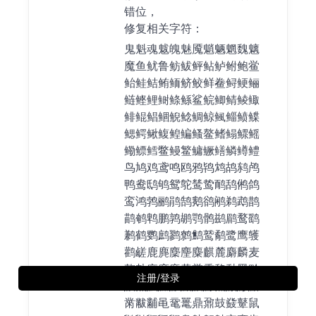
错位，
修复相关字符：
鬼魁魂魃魄魅魇魈魉魍魏魑
魔鱼鱿鲁鲂鲅鲆鲇鲈鲋鲍鲎
鲐鲑鲒鲔鲕鲚鲛鲜鲞鲟鲠鲡
鲢鲣鲤鲥鲦鲧鲨鲩鲫鲭鲮鲰
鲱鲲鲳鲴鲵鲶鲷鲸鲺鲻鲼鲽
鳃鳄鳅鳆鳇鳊鳋鳌鳍鳎鳏鳐
鳓鳔鳕鳖鳗鳘鳙鳜鳝鳞鳟鳢
鸟鸠鸡鸢鸣鸥鸦鸨鸩鸪鸫鸬
鸭鸯鸱鸲鸳鸵鸶鸷鸸鸹鸺鸽
鸾鸿鹁鹂鹃鹄鹅鹆鹇鹈鹉鹊
鹋鹌鹎鹏鹑鹕鹗鹘鹚鹛鹜鹞
鹣鹤鹦鹧鹨鹩鹪鹫鹬鹭鹰鹱
鹳鹾鹿麂麇麈麋麒麓麝麟麦
麴麸麻麽麾黄黉黍黎黏黑黔
注册/登录
默黛黜黝黟黠黢黥黧黩黪黯
黹黻黼黾鼋鼍鼎鼐鼓鼗鼙鼠