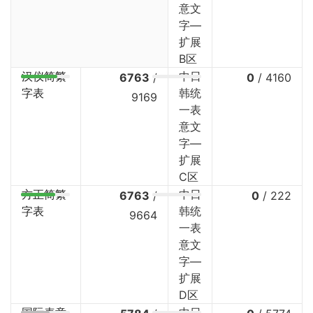
意文
字—
扩展
B区
汉仪简繁
中日
6763
/
0
/
4160
字表
韩统
9169
一表
意文
字—
扩展
C区
方正简繁
中日
6763
/
0
/
222
字表
韩统
9664
一表
意文
字—
扩展
D区
国际表意
中日