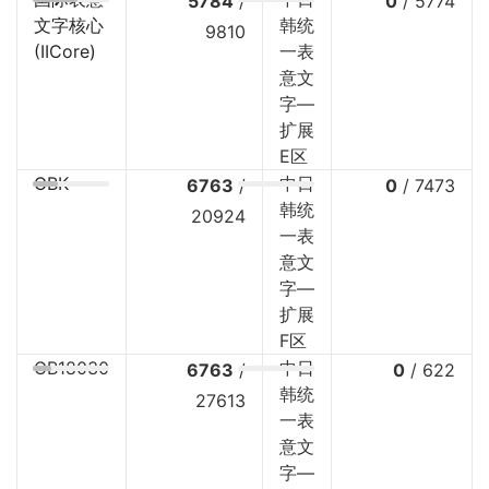
5784
/
0
/
5774
文字核心
韩统
9810
(IICore)
一表
意文
字—
扩展
E区
GBK
中日
6763
/
0
/
7473
韩统
20924
一表
意文
字—
扩展
F区
GB18030
中日
6763
/
0
/
622
韩统
27613
一表
意文
字—