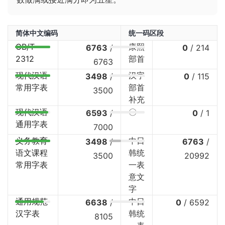
简体中文编码
统一码区段
GB/T
康熙
6763
/
0
/
214
2312
部首
6763
现代汉语
汉字
3498
/
0
/
115
常用字表
部首
3500
补充
现代汉语
〇
6593
/
0
/
1
通用字表
7000
义务教育
中日
3498
/
6763
/
语文课程
韩统
3500
20992
常用字表
一表
意文
字
通用规范
中日
6638
/
0
/
6592
汉字表
韩统
8105