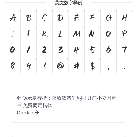
英文数字样例
A
B
C
D
E
F
G
H
A
B
C
D
E
F
G
H
I
J
K
L
M
N
O
P
I
J
K
L
M
N
O
P
0
1
2
3
4
5
6
7
0
1
2
3
4
5
6
7
8
9
!
@
#
$
,
.
8
9
!
@
#
$
,
.
演示夏行楷：夜热依然午热同 开门小立月明
中 免费商用楷体
Cookie