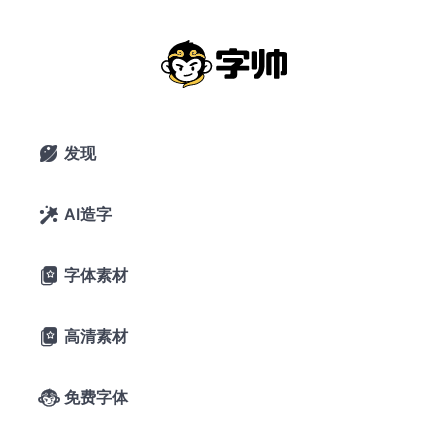
演示秋鸿楷：秋风吹不尽 总是玉关情
免费商用楷体
2020年8月17日
79,329 浏览
0 下载
发现

16条评论
80喜欢
微信公众号
AI造字

字体素材

A-
A+
字体预览
高清素材

字帅千锤岁月
免费字体

长，观文万遍