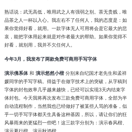
熟话说：武无高低，唯用武之人有强弱之别。茶无贵贱，唯
品茶之人一杯以入心。我左右不了任何人，我的态度是：如
果你觉得好看，就用。一款字体无人可用将会是它最大的悲
哀，能把字体用起来就是对作者最大的帮助。如果你觉得不
好看，就别用，我并不欠任何人。
今年3月，我发布了两款免费可商用手写字体
演示佛系体
和
演示悠然小楷
分别来自纪国才老先生和孟祥
媛同学的手写字稿。得益于在做字技术上的突破，从字稿到
字体的封包效率几乎越来越快，已经可以实现3天内结束字
体封包。今天我将再次发布三款免费可商用字体，全部为半
自动流程制作，当然我也已经做好了被某些人骂的准备，似
乎一切手写字体都天生具备这种基因，所以，请让你们的狂
风暴雨来的更猛烈一些吧！这三款字分别为：演示春风楷、
演示夏行楷、演示秋鸿楷。