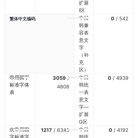
扩展
I区
中日
0
/
542
繁体中文编码
韩兼
容表
意文
字
（补
充
区）
常用国字
中日
3059
/
0
/
4939
标准字体
韩统
4808
表
一表
意文
字—
扩展
G区
次常用国
中日
1217
/
6343
0
/
4192
字标准字
韩统