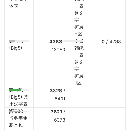
体表
一表
意文
字—
扩展
H区
五大码
中日
4383
/
0
/
4298
(Big5)
韩统
13060
一表
意文
字—
扩展
J区
五大码
3328
/
(Big5) 常
5401
用汉字表
jf7000
3821
/
当务字集
6373
基本包