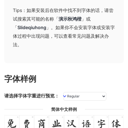
Tips：如果安装后在软件中找不到字体的话，请尝
试搜索其可能的名称
「
演示秋鸿楷
」或
「
Slideqiuhong
」
。如果你不会安装字体或安装字
体过程中出现问题，可以查看
常见问题及解决办
法
。
字体样例
请选择字体字重进行预览：
简体中文样例
免
费
商
业
汉
语
字
体
免
费
商
业
汉
语
字
体