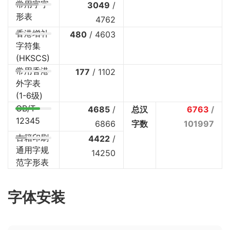
常用字字
3049
/
形表
4762
香港增补
480
/
4603
字符集
(HKSCS)
常用香港
177
/
1102
外字表
(1-6级)
GB/T
4685
/
总汉
6763
/
12345
6866
字数
101997
古籍印刷
4422
/
通用字规
14250
范字形表
字体安装