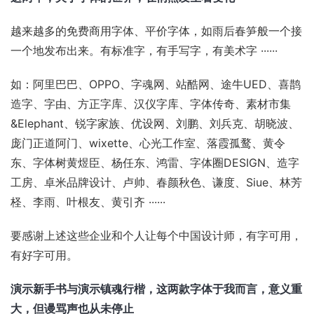
越来越多的免费商用字体、平价字体，如雨后春笋般一个接
一个地发布出来。有标准字，有手写字，有美术字 ······
如：阿里巴巴、OPPO、字魂网、站酷网、途牛UED、喜鹊
造字、字由、方正字库、汉仪字库、字体传奇、素材市集
&Elephant、锐字家族、优设网、刘鹏、刘兵克、胡晓波、
庞门正道阿门、wixette、心光工作室、落霞孤鹜、黄令
东、字体树黄煜臣、杨任东、鸿雷、字体圈DESIGN、造字
工房、卓米品牌设计、卢帅、春颜秋色、谦度、Siue、林芳
柽、李雨、叶根友、黄引齐 ······
要感谢上述这些企业和个人让每个中国设计师，有字可用，
有好字可用。
演示新手书与演示镇魂行楷，这两款字体于我而言，意义重
大，但谩骂声也从未停止