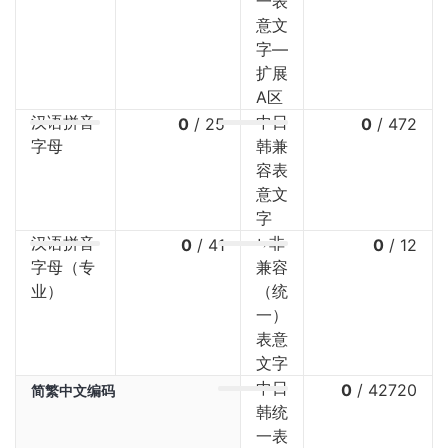
一表
意文
字—
扩展
A区
汉语拼音
中日
0
/
25
0
/
472
字母
韩兼
容表
意文
字
汉语拼音
⤷非
0
/
41
0
/
12
字母（专
兼容
业）
（统
一）
表意
文字
中日
0
/
42720
简繁中文编码
韩统
一表