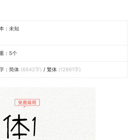
本：未知
重：5个
字：简体
(
6642
字)
/ 繁体
(
12661
字)