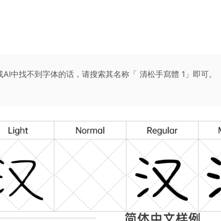
S或AI中找不到字体的话，请搜索其名称「 清松手寫體 1」即可。