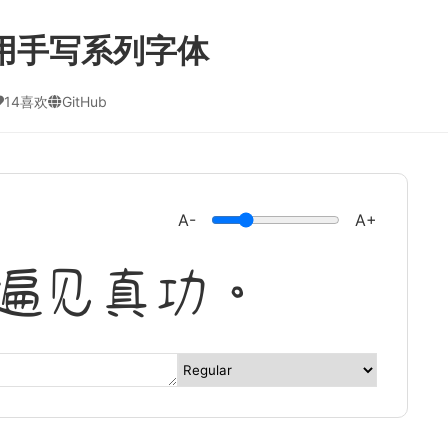
用手写系列字体
14喜欢
GitHub
A-
A+
遍见真功。