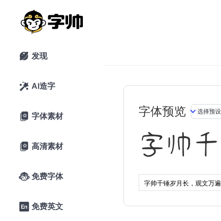
发现

AI造字

字体预览
字体素材

字帅千
高清素材

免费字体

免费英文
