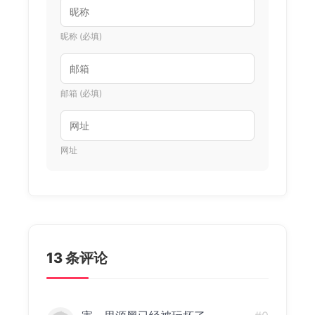
昵称 (必填)
邮箱 (必填)
网址
13 条评论