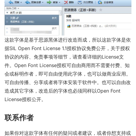
这款字体是基于思源黑体进行改造而成，所以这款字体是依
据
SIL Open Font License 1.1
授权协议免费公开，关于授权
协议的内容、免责事项等细节，请查看详细的License文
件。Open Font License授权可自由商用而不需要付费、知
会或标明作者，即可自由使用此字体，也可以做商业应用。
可自由传播、分享或者将字体安装于软件中。也可以自由改
造成其它字体，改造后的字体也必须同样以Open Font
License授权公开。
联系作者
如果你对这款字体有任何的疑问或者建议，或者你想支持或