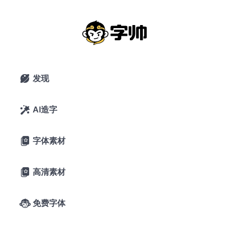
江城斜黑体：给思源黑体增加倾斜字形
2020年5月26日
24,825 浏览
0 下载
13条评论
发现

21喜欢
猫啃网
AI造字

A-
A+
字体预览
字体素材

字帅千锤岁月
高清素材

长，观文万遍
免费字体
