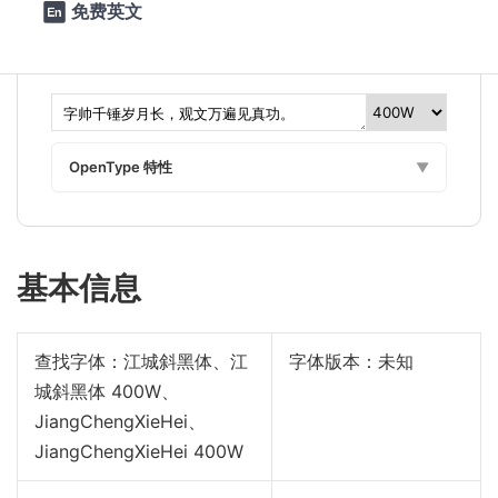
见真功。
免费英文

OpenType 特性
▼
基本信息
查找字体：
江城斜黑体、江
字体版本：未知
城斜黑体 400W、
JiangChengXieHei、
JiangChengXieHei 400W