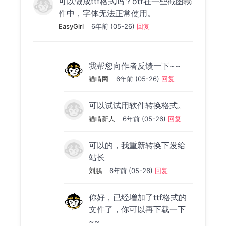
可以做成ttf格式吗？otf在一些截图软
#6
件中，字体无法正常使用。
EasyGirl
6年前 (05-26)
回复
我帮您向作者反馈一下~~
猫啃网
6年前 (05-26)
回复
可以试试用软件转换格式。
猫啃新人
6年前 (05-26)
回复
可以的，我重新转换下发给
站长
刘鹏
6年前 (05-26)
回复
你好，已经增加了ttf格式的
文件了，你可以再下载一下
~~