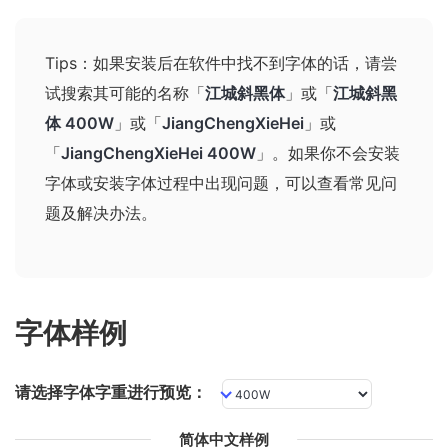
Tips：如果安装后在软件中找不到字体的话，请尝
试搜索其可能的名称
「
江城斜黑体
」或「
江城斜黑
体 400W
」或「
JiangChengXieHei
」或
「
JiangChengXieHei 400W
」
。如果你不会安装
字体或安装字体过程中出现问题，可以查看
常见问
题及解决办法
。
字体样例
请选择字体字重进行预览：
简体中文样例