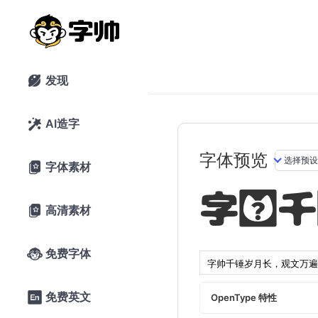
发现

AI造字

字体预览
字体素材

字帅千
高清素材

免费字体

免费英文

OpenType 特性