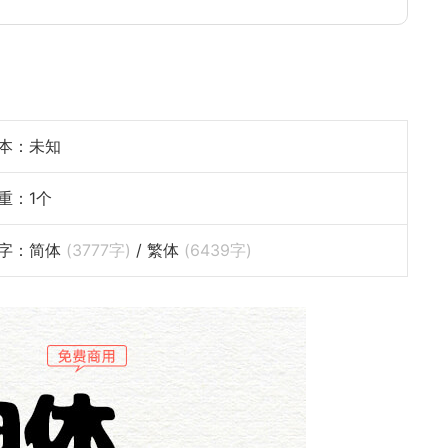
本：未知
重：1个
字：简体
(
3777
字)
/ 繁体
(
6439
字)