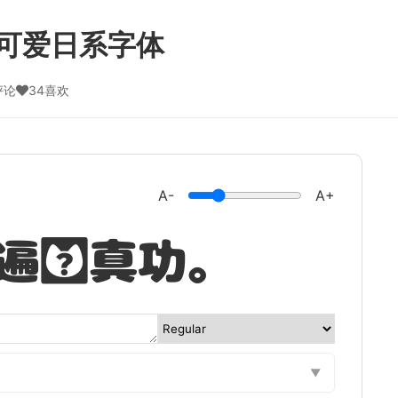
可爱日系字体
评论
34喜欢
A-
A+
遍见真功。
▼