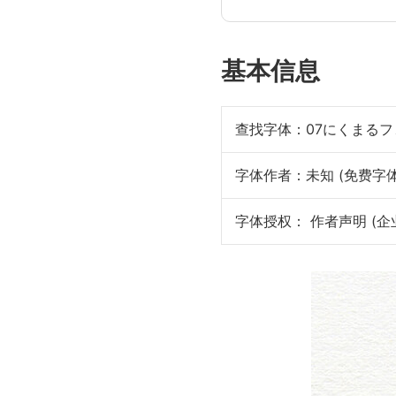
基本信息
查找字体：
07にくまるフォ
字体作者：未知 (免费字体
字体授