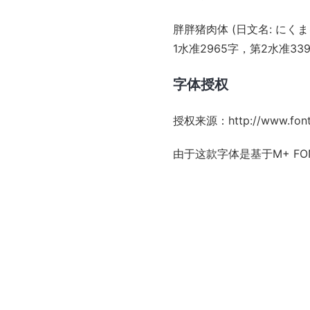
胖胖猪肉体 (日文名: に
1水准2965字，第2水准
字体授权
授权来源：
http://www.fon
由于这款字体是基于
M+ FO