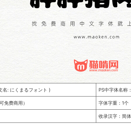
名: にくまるフォント )
PS中字体名称：
m（可免费商用）
字体字重：1个
收录汉字：简体