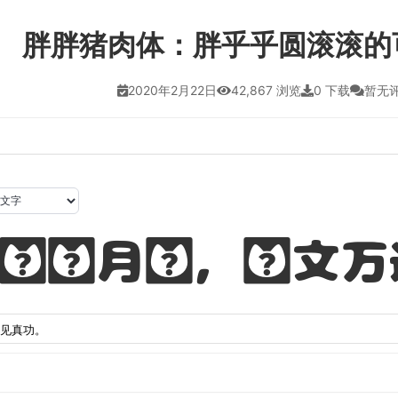
胖胖猪肉体：胖乎乎圆滚滚的
2020年2月22日
42,867 浏览
0 下载
暂无
锤岁月长，观文万