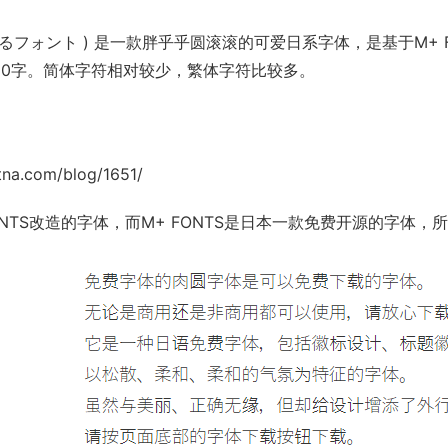
くまるフォント ) 是一款胖乎乎圆滚滚的可爱日系字体，是基于
M+ 
3390字。简体字符相对较少，繁体字符比较多。
tna.com/blog/1651/
NTS
改造的字体，而
M+ FONTS
是日本一款免费开源的字体，所