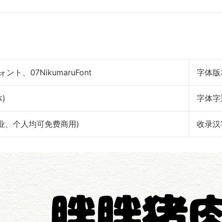
ント、07NikumaruFont
字体版
)
字体字
权： 作者声明 (企业、个人均可免费商用)
收录汉