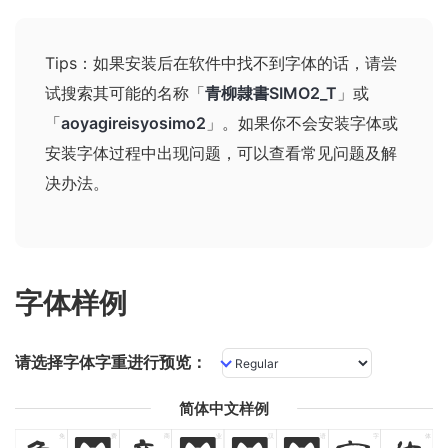
Tips：如果安装后在软件中找不到字体的话，请尝
试搜索其可能的名称
「
青柳隷書SIMO2_T
」或
「
aoyagireisyosimo2
」
。如果你不会安装字体或
安装字体过程中出现问题，可以查看
常见问题及解
决办法
。
字体样例
请选择字体字重进行预览：
简体中文样例
免
费
商
业
汉
语
字
体