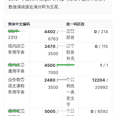
数做满或接近满分即为五星。
简体中文编码
统一码区段
GB/T
康熙
4402
/
0
/
214
2312
部首
6763
现代汉语
汉字
2470
/
0
/
115
常用字表
部首
3500
补充
现代汉语
〇
4500
/
1
/
1
通用字表
7000
义务教育
中日
2480
/
12204
/
语文课程
韩统
3500
20992
常用字表
一表
意文
字
通用规范
中日
5005
/
0
/
6592