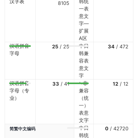
汉字表
韩统
8105
一表
意文
字—
扩展
A区
汉语拼音
中日
25
/
25
34
/
472
字母
韩兼
容表
意文
字
汉语拼音
⤷非
33
/
41
12
/
12
字母（专
兼容
业）
（统
一）
表意
文字
中日
0
/
42720
简繁中文编码
韩统