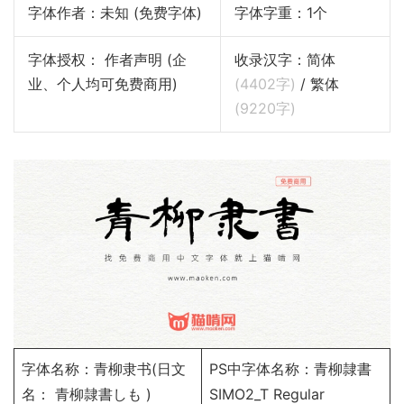
字体作者：未知 (免费字体)
字体字重：1个
字体授权： 作者声明 (企
收录汉字：简体
业、个人均可免费商用)
(
4402
字)
/ 繁体
(
9220
字)
字体名称：青柳隶书(日文
PS中字体名称：青柳隷書
名： 青柳隷書しも )
SIMO2_T Regular