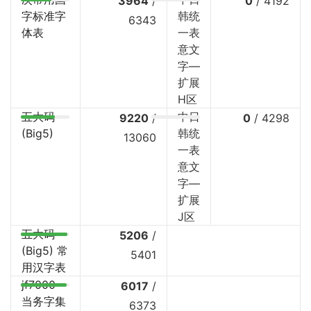
3964
/
0
/
4192
字标准字
韩统
6343
体表
一表
意文
字—
扩展
H区
五大码
中日
9220
/
0
/
4298
(Big5)
韩统
13060
一表
意文
字—
扩展
J区
五大码
5206
/
(Big5) 常
5401
用汉字表
jf7000
6017
/
当务字集
6373