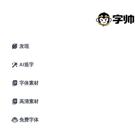
青柳隶书：日本青柳衡山挥毫隶书字体
免费商用
2020年2月13日
42,820 浏览
0 下载
发现

10条评论
43喜欢
opentype.jp
AI造字

字体素材

A-
A+
字体预览
高清素材

字帅千锤岁月
免费字体

长，观文万遍