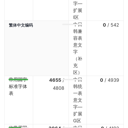
字—
扩展
I区
中日
0
/
542
繁体中文编码
韩兼
容表
意文
字
（补
充
区）
常用国字
中日
4655
/
0
/
4939
标准字体
韩统
4808
表
一表
意文
字—
扩展
G区
次常用国
中日