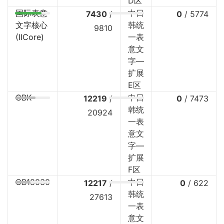
D区
国际表意
中日
7430
/
0
/
5774
文字核心
韩统
9810
(IICore)
一表
意文
字—
扩展
E区
GBK
中日
12219
/
0
/
7473
韩统
20924
一表
意文
字—
扩展
F区
GB18030
中日
12217
/
0
/
622
韩统
27613
一表
意文