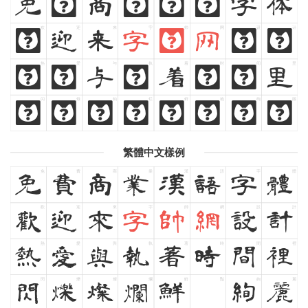
免
费
商
业
汉
语
字
体
欢
迎
来
字
帅
网
设
计
欢
迎
来
字
帅
网
设
计
热
爱
与
执
着
时
间
里
热
爱
与
执
着
时
间
里
闪
烁
灿
烂
鲜
艳
绚
丽
闪
烁
灿
烂
鲜
艳
绚
丽
繁體中文樣例
免
費
商
業
漢
語
字
體
免
費
商
業
漢
語
字
體
歡
迎
來
字
帥
網
設
計
歡
迎
來
字
帥
網
設
計
熱
愛
與
執
著
時
間
裡
熱
愛
與
執
著
時
間
裡
閃
爍
燦
爛
鮮
豔
絢
麗
閃
爍
燦
爛
鮮
豔
絢
麗