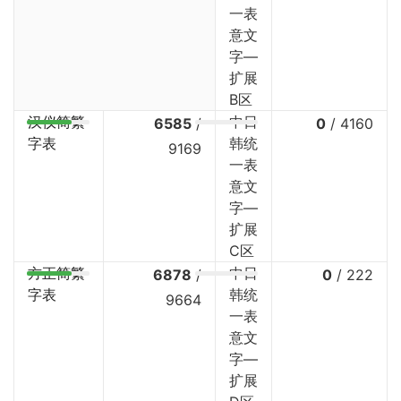
一表
意文
字—
扩展
B区
汉仪简繁
中日
6585
/
0
/
4160
字表
韩统
9169
一表
意文
字—
扩展
C区
方正简繁
中日
6878
/
0
/
222
字表
韩统
9664
一表
意文
字—
扩展