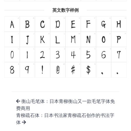
英文数字样例
A
B
C
D
E
F
G
H
A
B
C
D
E
F
G
H
I
J
K
L
M
N
O
P
I
J
K
L
M
N
O
P
0
1
2
3
4
5
6
7
0
1
2
3
4
5
6
7
8
9
!
@
#
$
,
.
8
9
!
@
#
$
,
.
衡山毛笔体：日本青柳衡山又一款毛笔字体免
费商用
青柳疏石体：日本书法家青柳疏石创作的书法字
体