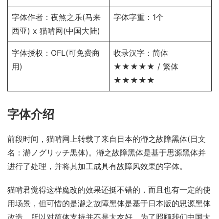
字体作者：夜煞之乐(马来
字体字重：1个
西亚) x 猫啃网(中国大陆)
字体授权：
OFL
(可免费商
收录汉字：简体
用)
★★★★★ / 繁体
★★★★★
字体介绍
前段时间，猫啃网上转载了来自日本的
瀞之故障黑体(日文
名：瀞ノグリッチ黒体)
。瀞之故障黑体是基于思源黑体并
进行了处理，并将其加工成具有故障风效果的字体。
猫啃君觉得这样魔改的效果还挺不错的，而且也有一定的使
用场景，但可惜的是瀞之故障黑体是基于日本版的思源黑体
改造，所以对简体支持并不是太友好。为了照顾我们中国大