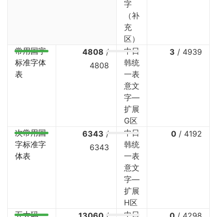
字
（补
充
区）
常用国字
中日
4808
/
3
/
4939
标准字体
韩统
4808
表
一表
意文
字—
扩展
G区
次常用国
中日
6343
/
0
/
4192
字标准字
韩统
6343
体表
一表
意文
字—
扩展
H区
五大码
中日
13060
/
0
/
4298