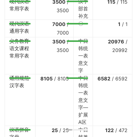
现代汉语
汉字
3500
/
115
/
115
常用字表
部首
3500
补充
现代汉语
〇
7000
/
1
/
1
通用字表
7000
义务教育
中日
3500
/
20976
/
语文课程
韩统
3500
20992
常用字表
一表
意文
字
通用规范
中日
8105
/
8105
6582
/
6592
汉字表
韩统
一表
意文
字—
扩展
A区
汉语拼音
中日
25
/
25
122
/
472