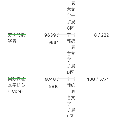
一表
意文
字—
扩展
C区
方正简繁
中日
9639
/
8
/
222
字表
韩统
9664
一表
意文
字—
扩展
D区
国际表意
中日
9748
/
108
/
5774
文字核心
韩统
9810
(IICore)
一表
意文
字—
扩展
E区