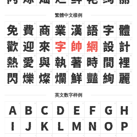
繁體中文樣例
免
費
商
業
漢
語
字
體
免
費
商
業
漢
語
字
體
歡
迎
來
字
帥
網
設
計
歡
迎
來
字
帥
網
設
計
熱
愛
與
執
著
時
間
裡
熱
愛
與
執
著
時
間
裡
閃
爍
燦
爛
鮮
豔
絢
麗
閃
爍
燦
爛
鮮
豔
絢
麗
英文数字样例
A
B
C
D
E
F
G
H
A
B
C
D
E
F
G
H
I
J
K
L
M
N
O
P
I
J
K
L
M
N
O
P
0
1
2
3
4
5
6
7