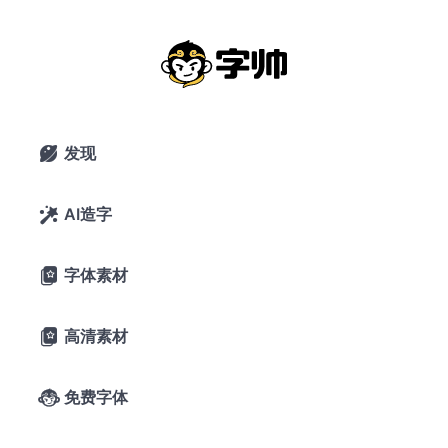
猫啃网故障黑：基于思源黑体CN改造
猫啃
网故
抖音故障风黑体 免费商用
障
黑：
基于
2021年12月17日
思源
33,600 浏览
黑体
0 下载
发现

CN
已关闭评论
改造
54喜欢
抖音
猫啃网
AI造字

故障
风黑
体
免费
字体素材

商用
A-
A+
字体预览
高清素材

字帅千锤岁月
免费字体

长，观文万遍