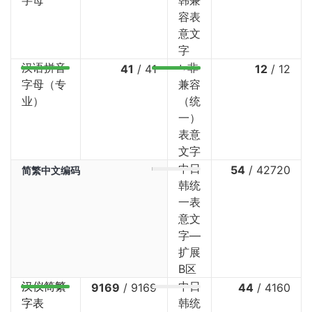
字母
韩兼
容表
意文
字
汉语拼音
⤷非
41
/
41
12
/
12
字母（专
兼容
业）
（统
一）
表意
文字
中日
54
/
42720
简繁中文编码
韩统
一表
意文
字—
扩展
B区
汉仪简繁
中日
9169
/
9169
44
/
4160
字表
韩统