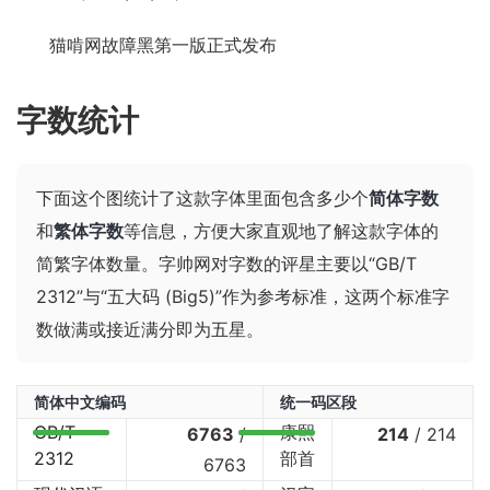
猫啃网故障黑第一版正式发布
字数统计
下面这个图统计了这款字体里面包含多少个
简体字数
和
繁体字数
等信息，方便大家直观地了解这款字体的
简繁字体数量。字帅网对字数的评星主要以“GB/T
2312”与“五大码 (Big5)”作为参考标准，这两个标准字
数做满或接近满分即为五星。
简体中文编码
统一码区段
GB/T
康熙
6763
/
214
/
214
2312
部首
6763