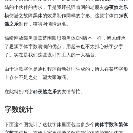
陆的小伙伴的需求，于是我拜托猫啃网的老朋友
@夜煞之乐
模仿瀞之故障黑体的效果制作同样的字形。这款字体由
@夜
煞之乐
制作，猫啃网倾情冠名。
猫啃网故障黑覆盖范围跟思源黑体CN版本一样，所以继承
了思源字体字数满满的优点，用起来也不太担心缺字少字
了。实在是我们这些设计打工人的一大福音。
由于这款字体是通过程序自动处理生成的，所以在某些字形
上存在不足之处，望大家海涵。
在此特别鸣谢
@夜煞之乐
的友情帮忙。
字数统计
下面这个图统计了这款字体里面包含多少个
简体字数
和
繁体
字数
等信息，方便大家直观地了解这款字体的简繁字体数