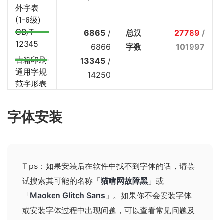
外字表
(1-6级)
GB/T
6865
/
总汉
27789
/
12345
6866
字数
101997
古籍印刷
13345
/
通用字规
14250
范字形表
字体安装
Tips：如果安装后在软件中找不到字体的话，请尝
试搜索其可能的名称
「
猫啃网故障黑
」或
「
Maoken Glitch Sans
」
。如果你不会安装字体
或安装字体过程中出现问题，可以查看
常见问题及