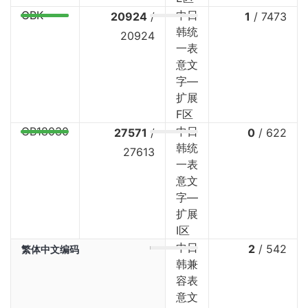
GBK
中日
20924
/
1
/
7473
韩统
20924
一表
意文
字—
扩展
F区
GB18030
中日
27571
/
0
/
622
韩统
27613
一表
意文
字—
扩展
I区
中日
2
/
542
繁体中文编码
韩兼
容表
意文