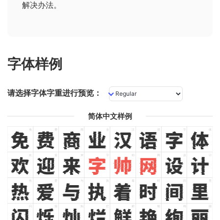
解决办法
。
字体样例
请选择字体字重进行预览：
简体中文样例
免
费
商
业
汉
语
字
体
免
费
商
业
汉
语
字
体
欢
迎
来
字
帅
网
设
计
欢
迎
来
字
帅
网
设
计
热
爱
与
执
着
时
间
里
热
爱
与
执
着
时
间
里
闪
烁
灿
烂
鲜
艳
绚
丽
闪
烁
灿
烂
鲜
艳
绚
丽