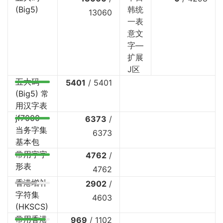
(Big5)
韩统
13060
一表
意文
字—
扩展
J区
五大码
5401
/
5401
(Big5) 常
用汉字表
jf7000
6373
/
当务字集
6373
基本包
常用字字
4762
/
形表
4762
香港增补
2902
/
字符集
4603
(HKSCS)
常用香港
969
/
1102