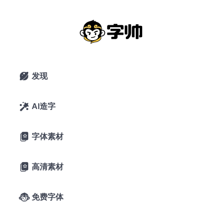
Jiye Spiral
2021年3月8日
5,552 浏览
0 下载
暂无评论
发现

1喜欢
吉页字库
AI造字

A-
A+
字体预览
字体素材

Diligence climbs; 
高清素材

perseverance 
免费字体
