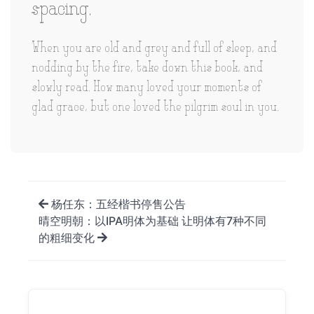
spacing.
When you are old and grey and full of sleep, and
nodding by the fire, take down this book, and
slowly read. How many loved your moments of
glad grace, but one loved the pilgrim soul in you.
杨任东：五经楷书停售公告
晴空明朝：以IPA明体为基础 让明体有7种不同
的粗细变化