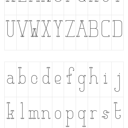
U
V
W
X
Y
Z
A
B
C
D
a
b
c
d
e
f
g
h
i
j
k
l
m
n
o
p
q
r
s
t