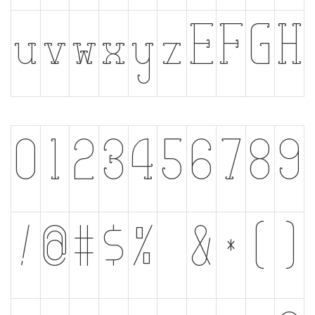
u
v
w
x
y
z
E
F
G
H
0
1
2
3
4
5
6
7
8
9
!
@
#
$
%
^
&
*
(
)