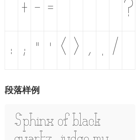
_
+
-
=
{
}
|
[
]
?
:
;
"
'
<
>
,
.
/
\
段落样例
Sphinx of black