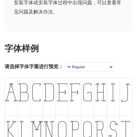
安装字体或安装字体过程中出现问题，可以查看
常
见问题及解决办法
。
字体样例
请选择字体字重进行预览：
A
B
C
D
E
F
G
H
I
J
K
L
M
N
O
P
Q
R
S
T