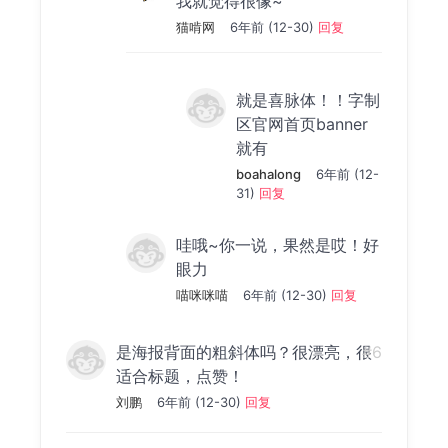
我就觉得很像~
猫啃网
6年前 (12-30)
回复
就是喜脉体！！字制
区官网首页banner
就有
boahalong
6年前 (12-
31)
回复
哇哦~你一说，果然是哎！好
眼力
喵咪咪喵
6年前 (12-30)
回复
是海报背面的粗斜体吗？很漂亮，很
#6
适合标题，点赞！
刘鹏
6年前 (12-30)
回复