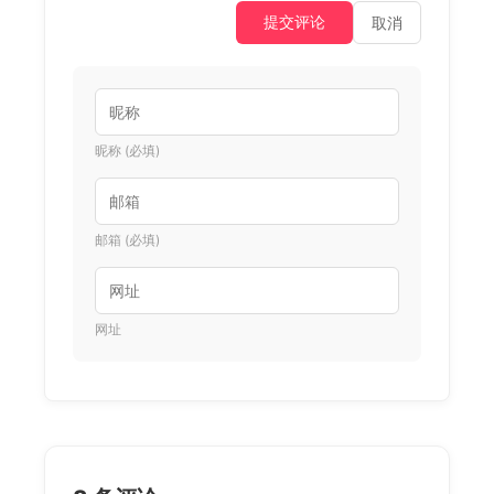
提交评论
取消
昵称 (必填)
邮箱 (必填)
网址