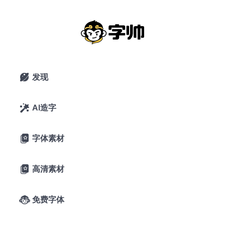
2021元旦见！字制区首款免费商用公
益字体“喜X体”即将倾情奉献
2020年12月30日
8条评论
发现

AI造字

字体介绍
字体素材

字制区喜脉体
已于2021年01月01日正式发布，
大家请移步到这里下载！
高清素材

免费字体
