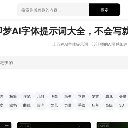
搜索
即梦AI字体提示词大全，不会写
上万种AI字体提示词，设计师的AI灵感加
约
极简
连笔
几何
飞白
渐变
立体
复古
飘逸
矢量
皮
篆书
曲线
圆润
文艺
力量
手绘
狂草
高级
3D