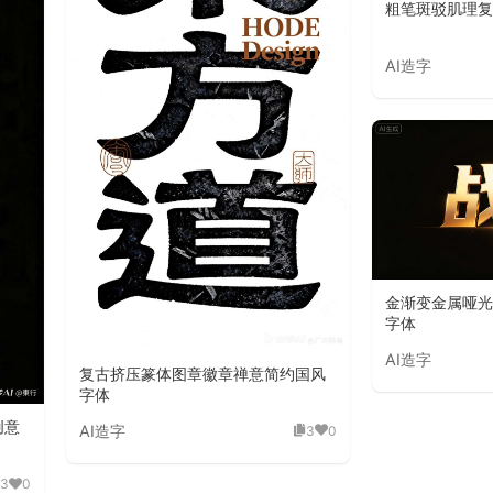
粗笔斑驳肌理复
AI造字
金渐变金属哑光
字体
AI造字
复古挤压篆体图章徽章禅意简约国风
字体
创意
AI造字
3
0
3
0