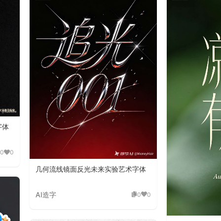
字体
0
0
几何流线镜面反光未来实验艺术字体
AI造字
0
0