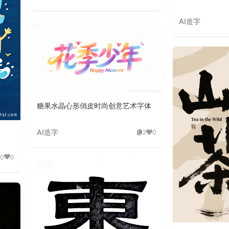
AI造字
糖果水晶心形俏皮时尚创意艺术字体
AI造字
2
0
0
0