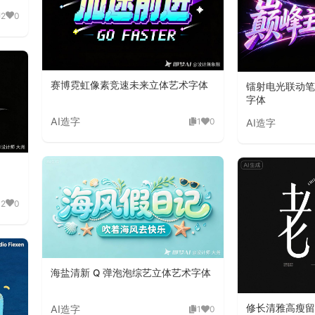
2
0
赛博霓虹像素竞速未来立体艺术字体
镭射电光联动笔
字体
AI造字
1
0
AI造字
12
0
海盐清新 Q 弹泡泡综艺立体艺术字体
修长清雅高瘦留
AI造字
1
0