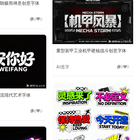
朗极简禅意创意字体
0
0
重型装甲工业机甲硬核战斗创意字体
AI造字
0
0
流现代艺术字体
5
0