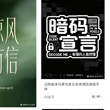
点阵粗体马赛克复古未来潮流海报字
体
AI造字
0
0