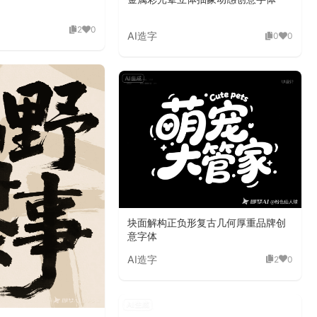
2
0
AI造字
0
0
块面解构正负形复古几何厚重品牌创
意字体
AI造字
2
0