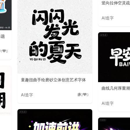
竖向拉伸空灵疏
AI造字
标题
1
0
童趣扭曲手绘磨砂立体创意艺术字体
曲线几何厚重潮
AI造字
2
0
AI造字