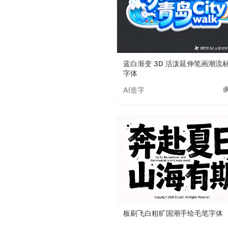
蓝白渐变 3D 活泼延伸笔画潮流
字体
AI造字
板刷飞白粗旷国潮手绘毛笔字体