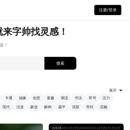
注册/登录
就来字帅找灵感！
速器！
搜索
展开
卡通
抽象
创意
童趣
潮流
书法
草书
活力
现代
活泼
豪放
解构
扁平
清新
哥特
流畅