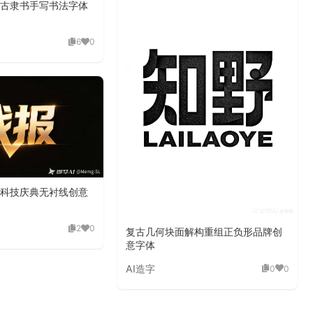
古隶书手写书法字体
6
0
科技庆典无衬线创意
2
0
复古几何块面解构重组正负形品牌创
意字体
AI造字
0
0