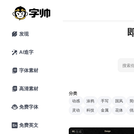
发现

AI造字

字体素材

高清素材

分类
动感
涂鸦
手写
国风
简
免费字体

灵动
科技
金属
花体
俏
免费英文
