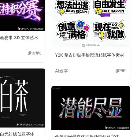
画赛事 3D 立体艺术
10
0
Y2K 复古拼贴手绘潮流贴纸字体素材
AI造字
7
1
白无衬线创意字体
金属彩光晕立体抽象动感创意字体