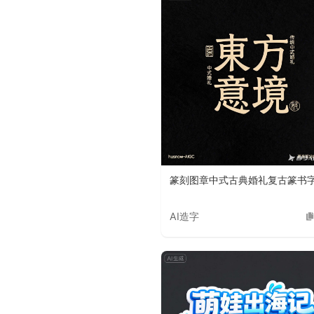
篆刻图章中式古典婚礼复古篆书
AI造字