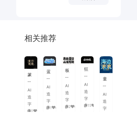
相关推荐
未
素
体
来
材
潮
狂
板
蓝
流
篆
野
刷
白
童
海
刻
飞
飞
渐
趣
AI
报
AI
图
白
AI
白
变
AI
海
字
造
章
草
造
粗
造
AI
3D
浪
体
造
中
书
字
旷
字
活
字
造
拟
式
国
字
国
15
0
泼
2
0
1
0
人
字
古
风
0
0
潮
延
实
0
0
典
书
手
伸
验
婚
法
绘
笔
创
礼
艺
毛
画
意
复
术
海
笔
潮
赛