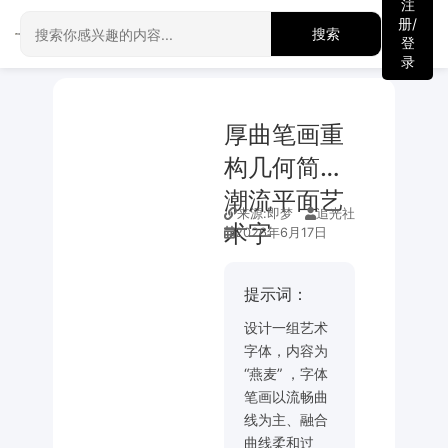
注
册/
搜索
登
录
厚曲笔画重
构几何简约
潮流平面艺
来源:
即梦
追光社
术字
2026年6月17日
提示词：
设计一组艺术
字体，内容为
“燕麦” ，字体
笔画以流畅曲
线为主、融合
曲线柔和过