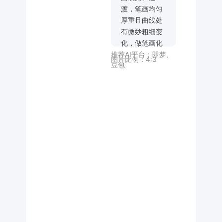
渡，笔画均匀
厚重且曲线处
有微妙粗细变
化，做笔画化
推荐AI平台：
即梦
、
重构、进行艺
图片比例：
4:3
豆包
术变形；横向
布局，通过曲
线笔画形成结
构关联；整体
营造 简约大
气、力量与韵
味并存的现代
几何字体艺术
氛围，突出字
体几何感、黑
白高对比及辅
助元素的融合
效果。整体风
格潮流、动