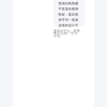
笔画结构和横
平竖直的规律
框架，最后使
用手写一笔画
连笔的设计手
推荐AI平台：
即梦
、
法完成字体创
图片比例：
16:9
豆包
作，笔画以流
畅线条为主呈
现出青春活
力，夸张创
意，艺术连
笔，手写连
笔，抽象动
感，纯黑背
景。