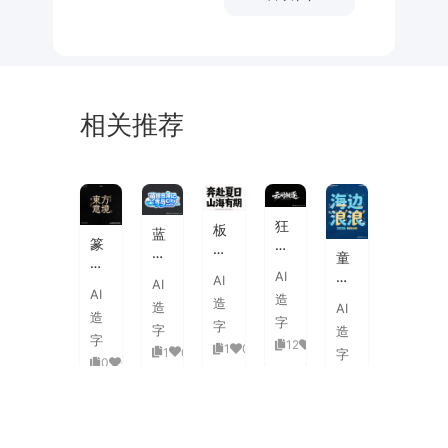
相关推荐
未
素
体
来
材
潮
狂
板
蓝
流
篆
野
刷
白
童
海
刻
飞
飞
渐
趣
AI
报
AI
图
白
AI
白
变
AI
海
字
造
章
草
造
粗
造
AI
3D
浪
体
造
中
书
字
旷
字
活
字
造
拟
式
国
字
国
12
0
泼
1
0
1
0
人
字
古
风
0
0
潮
延
实
0
0
典
书
手
伸
验
婚
法
绘
笔
创
礼
艺
毛
画
意
复
术
海
笔
潮
赛