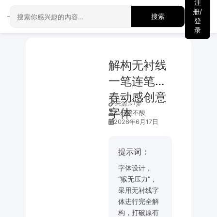
注
册/
搜索
登
录
解构无衬线
一笔连笔青
春动感创意
来源:
即梦
字体
半只橙不酸
2026年6月17日
提示词：
字体设计，
“猴无压力”，
采用无衬线字
体进行完全解
构，打破原有