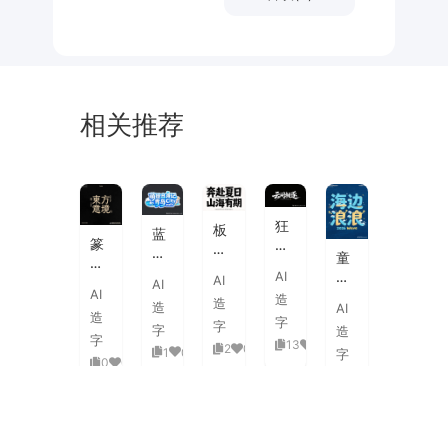
相关推荐
未
素
体
来
材
潮
狂
板
蓝
流
篆
野
刷
白
童
海
刻
飞
飞
渐
趣
AI
报
AI
图
白
AI
白
变
AI
海
字
造
章
草
造
粗
造
AI
3D
浪
体
造
中
书
字
旷
字
活
字
造
拟
式
国
字
国
13
0
泼
2
0
1
0
人
字
古
风
0
0
潮
延
实
0
0
典
书
手
伸
验
婚
法
绘
笔
创
礼
艺
毛
画
意
复
术
海
笔
潮
赛