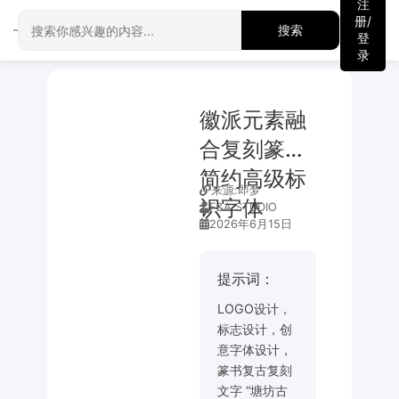
注
册/
搜索
登
录
徽派元素融
合复刻篆书
简约高级标
来源:
即梦
识字体
F&A STUDIO
2026年6月15日
提示词：
LOGO设计，
标志设计，创
意字体设计，
篆书复古复刻
文字 “塘坊古