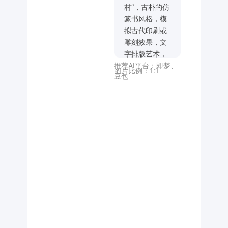
村”，古朴的仿
篆书风格，模
拟古代印刷或
雕刻效果，文
字排版艺术，
推荐AI平台：
即梦
、
结合复徽派建
图片比例：
1:1
豆包
筑元素、艺术
构图，精致小
巧的字符，极
致的清晰度，
极简主义，简
约，高级，小
字“ TangFang
Ancient
Village”作为点
缀，黑色背
景。