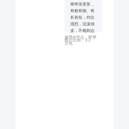
画夸张变形，
有粗有细、有
长有短，对比
强烈，活泼俏
皮，不规则边
推荐AI平台：
即梦
、
缘，笨拙，飘
图片比例：
3:2
豆包
逸粗笔触，字
形灵动有张
力，部分笔画
长的夸张，弯
曲，互相连接
共用，具现代
艺术设计感，
配色以绿色、
粉色、白色为
主，搭配花
朵、色块元
素，视觉冲击
强，背景干净