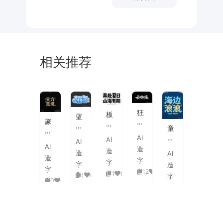
相关推荐
未
素
体
来
材
潮
狂
板
蓝
流
篆
野
刷
白
童
海
刻
飞
飞
渐
趣
AI
报
AI
图
白
AI
白
变
AI
海
字
造
章
草
造
粗
造
AI
3D
浪
体
造
中
书
字
旷
字
活
字
造
拟
式
国
字
国
12
0
泼
1
0
1
0
人
字
古
风
0
0
潮
延
实
0
0
典
书
手
伸
验
婚
法
绘
笔
创
礼
艺
毛
画
意
复
术
海
笔
潮
赛