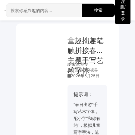
注
册/
搜索
登
录
童趣拙趣笔
触拼接春日
主题手写艺
来源:
即梦
术字体
辉同学的AI视界
2026年5月25日
提示词：
“春日出游”手
写艺术字体，
配小字“和你有
约”，模拟儿童
写字手法，笔